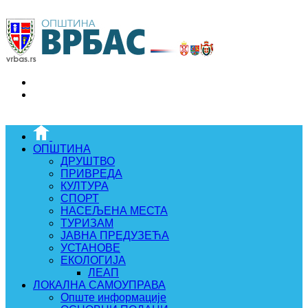
ОПШТИНА
ДРУШТВО
ПРИВРЕДА
КУЛТУРА
СПОРТ
НАСЕЉЕНА МЕСТА
ТУРИЗАМ
ЈАВНА ПРЕДУЗЕЋА
УСТАНОВЕ
ЕКОЛОГИЈА
ЛЕАП
ЛОКАЛНА САМОУПРАВА
Опште информације