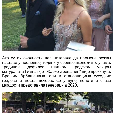
Ако су их околности већ натерале да промене режим
наставе у последњој години у средњошколским клупама,
традиција дефилеа главном градском улицом
матураната Гимназије "Жарко Зрењанин" није прекинута.
Бројним Врбашанима, али и становницима суседних
градова и места, вечерас се у пуној лепоти и снази
младости представила генерација 2020.