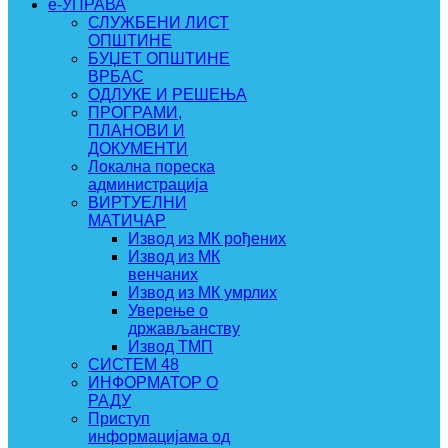
e-УПРАВА
СЛУЖБЕНИ ЛИСТ
ОПШТИНЕ
БУЏЕТ ОПШТИНЕ
ВРБАС
ОДЛУКЕ И РЕШЕЊА
ПРОГРАМИ,
ПЛАНОВИ И
ДОКУМЕНТИ
Локална пореска
администрација
ВИРТУЕЛНИ
МАТИЧАР
Извод из МК рођених
Извод из МК
венчаних
Извод из МК умрлих
Уверење о
држављанству
Извод ТМП
СИСТЕМ 48
ИНФОРМАТОР О
РАДУ
Приступ
информацијама од