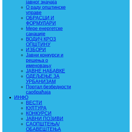
јавног значаја
О раду општинске
управе
ОБРАСЦИ И
ФОРМУЛАРИ
Мере енергетске
санације
ВОДИЧ КРОЗ
ОПШТИНУ
ИЗБОРИ
Јавни конкурси и
решења о
именовању
ЈАВНЕ НАБАВКЕ
ОДЕЉЕЊЕ ЗА
УРБАНИЗАМ
Портал безбедности
саобраћаја
ИНФО
ВЕСТИ
КУЛТУРА
КОНКУРСИ
ЈАВНИ ПОЗИВИ
САОПШТЕЊА/
ОБАВЕШТЕЊА