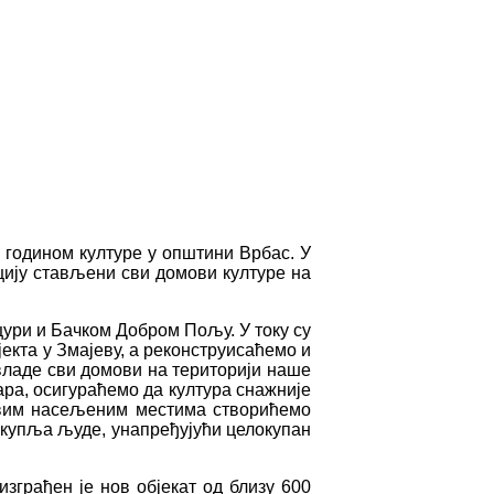
 годином културе у општини Врбас. У
цију стављени сви домови културе на
цури и Бачком Добром Пољу. У току су
екта у Змајеву, а реконструисаћемо и
владе сви домови на територији наше
ра, осигураћемо да култура снажније
 свим насељеним местима створићемо
 окупља људе, унапређујући целокупан
зграђен је нов објекат од близу 600