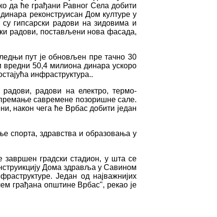
ко да ће грађани Равног Села добити
а динара реконструисан Дом културе у
и су гипсарски радови на зидовима и
ски радови, постављени нова фасада,
следњи пут је обновљен пре тачно 30
ји вредни 50,4 милиона динара ускоро
остајућа инфраструктура..
 радови, радови на електро, термо-
опремање савремене позоришне сале.
ни, након чега ће Врбас добити један
ење спорта, здравства и образовања у
 завршен градски стадион, у шта се
конструикцију Дома здравља у Савином
раструктуре. Један од најважнијих
ем грађана општине Врбас", рекао је