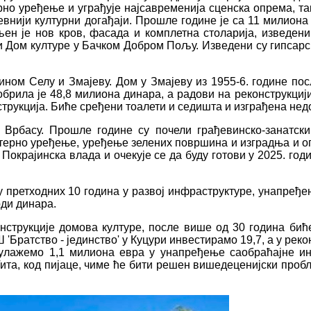
но уређење и уграђује најсавременија сценска опрема, та
тевнији културни догађаји. Прошле године је са 11 милион
љен је нов кров, фасада и комплетна столарија, изведен
 и Дом културе у Бачком Добром Пољу. Изведени су гипсар
ином Селу и Змајеву. Дом у Змајеву из 1955-6. године по
добрила је 48,8 милиона динара, а радови на реконструкци
струкција. Биће сређени тоалети и седишта и изграђена нед
Врбасу. Прошле године су почели грађевинско-занатски
терно уређење, уређење зелених површина и изградња и 
окрајинска влада и очекује се да буду готови у 2025. годи
 у претходних 10 година у развој инфраструктуре, унапређ
ди динара.
струкције домова културе, после више од 30 година биће
 'Братство - јединство' у Куцури инвестирамо 19,7, а у ре
лажемо 1,1 милиона евра у унапређење саобраћајне инф
ита, код пијаце, чиме ће бити решен вишедеценијски пробл