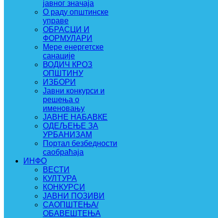
јавног значаја
О раду општинске
управе
ОБРАСЦИ И
ФОРМУЛАРИ
Мере енергетске
санације
ВОДИЧ КРОЗ
ОПШТИНУ
ИЗБОРИ
Јавни конкурси и
решења о
именовању
ЈАВНЕ НАБАВКЕ
ОДЕЉЕЊЕ ЗА
УРБАНИЗАМ
Портал безбедности
саобраћаја
ИНФО
ВЕСТИ
КУЛТУРА
КОНКУРСИ
ЈАВНИ ПОЗИВИ
САОПШТЕЊА/
ОБАВЕШТЕЊА