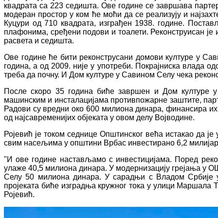
квадрата са 223 седишта. Ове године се завршава партер
модеран простор у ком ће моћи да се реализују и најзах
Куцури од 710 квадрата, изграђен 1938. године. Постав
плафонима, сређени подови и тоалети. Реконструисан је
расвета и седишта.
Ове године ће бити реконструсани домови културе у Сав
година, а од 2009. није у употреби. Покрајниска влада о
треба да почну. И Дом културе у Савином Селу чека рекон
После скоро 35 година биће завршен и Дом културе у 
машинским и инсталацијама противпожарне заштите, пар
Радови су вредни око 600 милиона динара, финансира их П
од најсавременијих објеката у овом делу Војводине.
Ројевић је током седнице Општинског већа истакао да је
свим насељима у општини Врбас инвестирано 6,2 милијар
"И ове године настављамо с инвестицијама. Поред рекон
улаже 40,5 милиона динара. У модернизацију грејања у ОШ
Селу 50 милиона динара. У сарадњи с Владом Србије у
пројеката биће изградња кружног тока у улици Маршала Т
Ројевић.