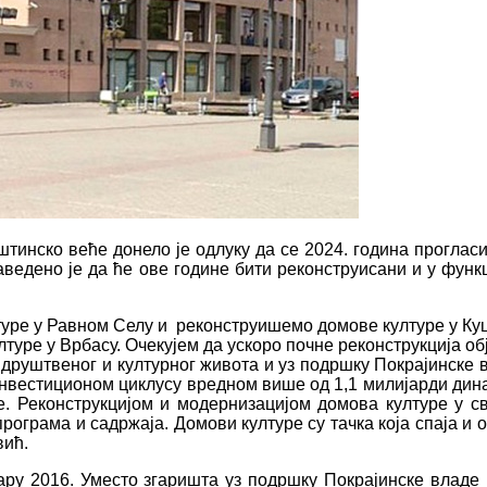
инско веће донело је одлуку да се 2024. година прогласи
аведено је да ће ове године бити реконструисани и у функ
лтуре у Равном Селу и реконструишемо домове културе у Ку
уре у Врбасу. Очекујем да ускоро почне реконструкција обј
 друштвеног и културног живота и уз подршку Покрајинске 
нвестиционом циклусу вредном више од 1,1 милијарди дина
ице. Реконструкцијом и модернизацијом домова културе у
програма и садржаја. Домови културе су тачка која спаја и
вић.
ру 2016. Уместо згаришта уз подршку Покрајинске владе и