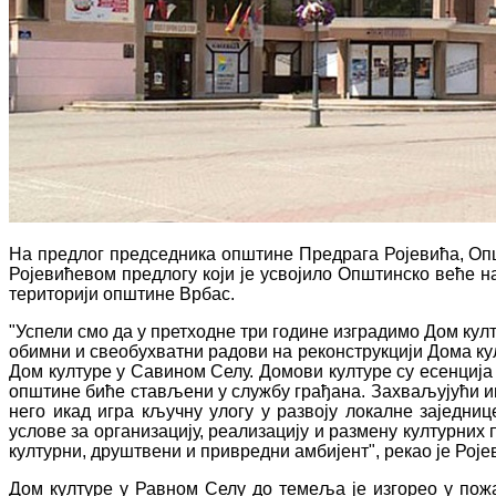
На предлог председника општине Предрага Ројевића, Општ
Ројевићевом предлогу који је усвојило Општинско веће н
територији општине Врбас.
"Успели смо да у претходне три године изградимо Дом ку
обимни и свеобухватни радови на реконструкцији Дома култ
Дом културе у Савином Селу. Домови културе су есенција
општине биће стављени у службу грађана. Захваљујући и
него икад игра кључну улогу у развоју локалне заједн
услове за организацију, реализацију и размену културних 
културни, друштвени и привредни амбијент", рекао је Роје
Дом културе у Равном Селу до темеља је изгорео у пожа