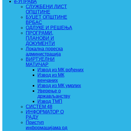
e-УПРАВА
СЛУЖБЕНИ ЛИСТ
ОПШТИНЕ
БУЏЕТ ОПШТИНЕ
ВРБАС
ОДЛУКЕ И РЕШЕЊА
ПРОГРАМИ,
ПЛАНОВИ И
ДОКУМЕНТИ
Локална пореска
администрација
ВИРТУЕЛНИ
МАТИЧАР
Извод из МК рођених
Извод из МК
венчаних
Извод из МК умрлих
Уверење о
држављанству
Извод ТМП
СИСТЕМ 48
ИНФОРМАТОР О
РАДУ
Приступ
информацијама од