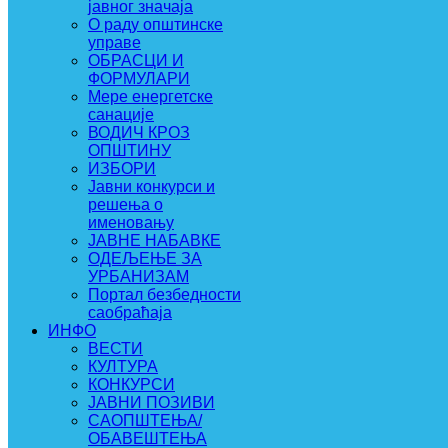
јавног значаја
О раду општинске
управе
ОБРАСЦИ И
ФОРМУЛАРИ
Мере енергетске
санације
ВОДИЧ КРОЗ
ОПШТИНУ
ИЗБОРИ
Јавни конкурси и
решења о
именовању
ЈАВНЕ НАБАВКЕ
ОДЕЉЕЊЕ ЗА
УРБАНИЗАМ
Портал безбедности
саобраћаја
ИНФО
ВЕСТИ
КУЛТУРА
КОНКУРСИ
ЈАВНИ ПОЗИВИ
САОПШТЕЊА/
ОБАВЕШТЕЊА