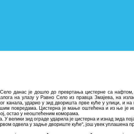
Село данас је дошло до превртања цистерне са нафтом, у
азлога на улазу у Равно Село из правца Змајева, на изла
г канала, ударио у зид дворишта прве куће у улици, и на 
акшим повредама. Цистерна је мање оштећена и из ње је и
 њој, остао у неоштећеним коморама.
 У велики зид ограде ударила је цистерна и изнад зида пој
крвом одвела у задње двориште куће“, још увек уплашена пр