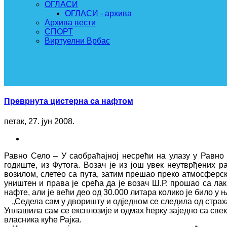
ОГЛАСИ
ОГЛАСИ - архива
Архива вести
СПОРТ
Виртуелни Врбас
Преврнута цистерна са нафтом
петак, 27. јун 2008.
Равно Село – У саобраћајној несрећи на улазу у Равно 
годиште, из Футога. Возач је из још увек неутврђених р
возилом, слетео са пута, затим прешао преко атмосферско
уништен и права је срећа да је возач Ш.Р. прошао са л
нафте, али је већи део од 30.000 литара колико је било у
„Седела сам у дворишту и одједном се следила од страха.
Уплашила сам се експлозије и одмах ћерку заједно са све
власника куће Рајка.