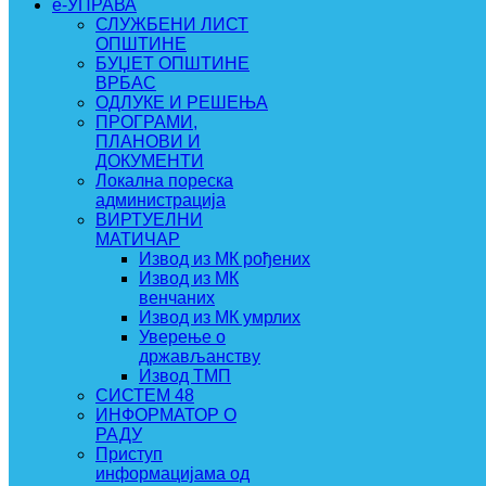
e-УПРАВА
СЛУЖБЕНИ ЛИСТ
ОПШТИНЕ
БУЏЕТ ОПШТИНЕ
ВРБАС
ОДЛУКЕ И РЕШЕЊА
ПРОГРАМИ,
ПЛАНОВИ И
ДОКУМЕНТИ
Локална пореска
администрација
ВИРТУЕЛНИ
МАТИЧАР
Извод из МК рођених
Извод из МК
венчаних
Извод из МК умрлих
Уверење о
држављанству
Извод ТМП
СИСТЕМ 48
ИНФОРМАТОР О
РАДУ
Приступ
информацијама од