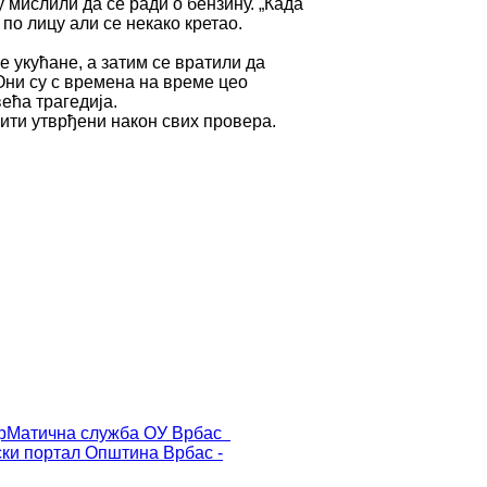
 мислили да се ради о бензину. „Када
по лицу али се некако кретао.
 укућане, а затим се вратили да
 Они су с времена на време цео
ећа трагедија.
бити утврђени након свих провера.
р
Матична служба ОУ Врбас
ски портал
Општина Врбас -