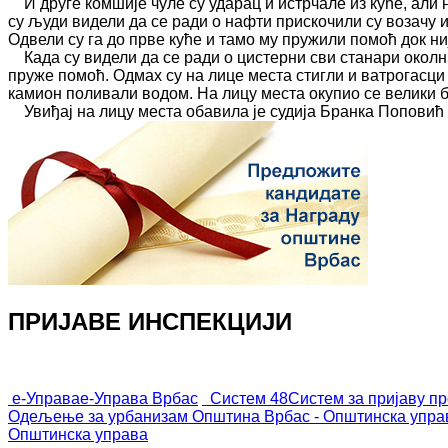
И друге комшије чуле су ударац и истрчале из куће, али н
су људи видели да се ради о нафти прискочили су возачу и 
Одвели су га до прве куће и тамо му пружили помоћ док ни
Када су видели да се ради о цистерни сви станари околни
пруже помоћ. Одмах су на лице места стигли и ватрогасци 
камион поливали водом. На лицу места окупио се велики б
Увиђај на лицу места обавила је судија Бранка Поповић и
ПРИЈАВЕ ИНСПЕКЦИЈИ
е-Управа
е-Управа Врбас
Систем 48
Систем за пријаву п
Одељење за урбанизам
Општина Врбас - Општинска упра
Општинска управа