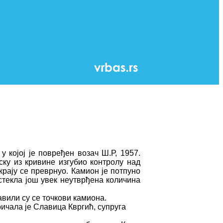
 којој је повређен возач Ш.Р, 1957.
ску из кривине изгубио контролу над
крају се преврнуо. Камион је потпуно
стекла још увек неутврђена количина
авили су се точкови камиона.
ичала је Славица Квргић, супруга