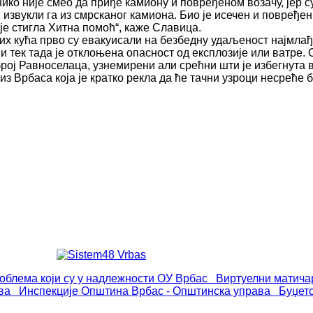
ико није смео да приђе камиону и повређеном возачу, јер су
извукли га из смрсканог камиона. Био је исечен и повређен 
је стигла Хитна помоћ“, каже Славица.
х кућа прво су евакуисали на безбедну удаљеност најмлађе
и тек тада је отклоњена опасност од експлозије или ватре.
рој Равноселаца, узнемирени али срећни шти је избегнута в
з Врбаса која је кратко рекла да ће тачни узроци несреће 
роблема који су у надлежности ОУ Врбас
Виртуелни матича
ва
Инспекције
Општина Врбас - Општинска управа
Буџет