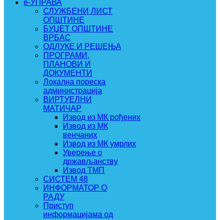
e-УПРАВА
СЛУЖБЕНИ ЛИСТ
ОПШТИНЕ
БУЏЕТ ОПШТИНЕ
ВРБАС
ОДЛУКЕ И РЕШЕЊА
ПРОГРАМИ,
ПЛАНОВИ И
ДОКУМЕНТИ
Локална пореска
администрација
ВИРТУЕЛНИ
МАТИЧАР
Извод из МК рођених
Извод из МК
венчаних
Извод из МК умрлих
Уверење о
држављанству
Извод ТМП
СИСТЕМ 48
ИНФОРМАТОР О
РАДУ
Приступ
информацијама од