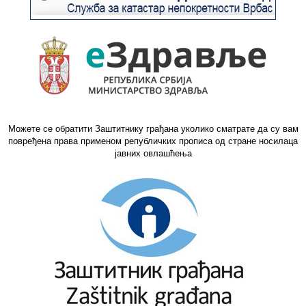
Можете се обратити Заштитнику грађана уколико сматрате да су вам
повређена права применом републичких прописа од стране носилаца
јавних овлашћења