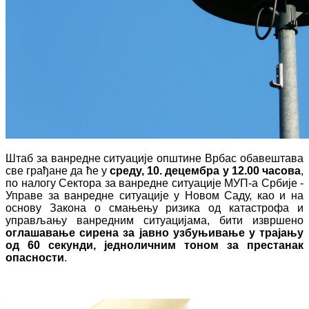
Штаб за ванредне ситуације oпштине Врбас обавештава
све грађане да ће у
среду, 10. децембра у 12.00 часова
,
по налогу Сектора за ванредне ситуације МУП-а Србије -
Управе за ванредне ситуације у Новом Саду, као и на
основу Закона о смањењу ризика од катастрофа и
управљању ванредним ситуацијама, бити извршено
оглашавање сирена за јавно узбуњивање у трајању
од 60 секунди, једноличним тоном за престанак
опасности
.