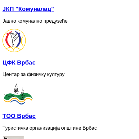
ЈКП "Комуналац"
Јавно комунално предузеће
ЦФК Врбас
Центар за физичку културу
ТОО Врбас
Туристичка организација општине Врбас