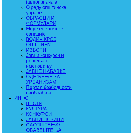
јавног значаја
О раду општинске
управе
ОБРАСЦИ И
ФОРМУЛАРИ
Мере енергетске
санације
ВОДИЧ КРОЗ
ОПШТИНУ
ИЗБОРИ
Јавни конкурси и
решења о
именовању
ЈАВНЕ НАБАВКЕ
ОДЕЉЕЊЕ ЗА
УРБАНИЗАМ
Портал безбедности
саобраћаја
ИНФО
ВЕСТИ
КУЛТУРА
КОНКУРСИ
ЈАВНИ ПОЗИВИ
САОПШТЕЊА/
ОБАВЕШТЕЊА