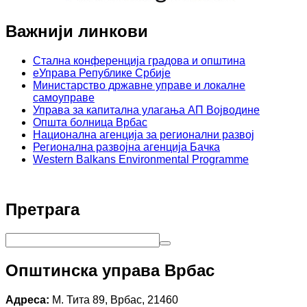
Важнији линкови
Стална конференција градова и општина
еУправа Републике Србије
Министарство државне управе и локалне
самоуправе
Управа за капитална улагања АП Војводине
Општа болница Врбас
Национална агенција за регионални развој
Регионална развојна агенција Бачка
Western Balkans Environmental Programme
Претрага
Општинска управа Врбас
Адреса:
М. Тита 89, Врбас, 21460