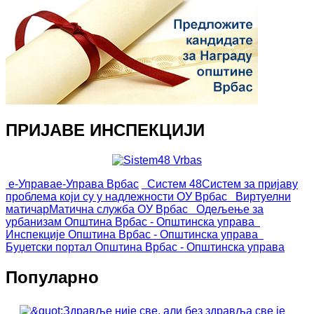
ПРИЈАВЕ ИНСПЕКЦИЈИ
е-Управа
е-Управа Врбас
Систем 48
Систем за пријаву
проблема који су у надлежности ОУ Врбас
Виртуелни
матичар
Матична служба ОУ Врбас
Одељење за
урбанизам
Општина Врбас - Општинска управа
Инспекције
Општина Врбас - Општинска управа
Буџетски портал
Општина Врбас - Општинска управа
Популарно