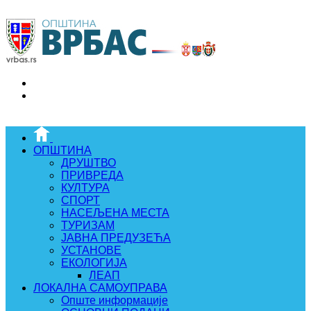
ОПШТИНА
ДРУШТВО
ПРИВРЕДА
КУЛТУРА
СПОРТ
НАСЕЉЕНА МЕСТА
ТУРИЗАМ
ЈАВНА ПРЕДУЗЕЋА
УСТАНОВЕ
ЕКОЛОГИЈА
ЛЕАП
ЛОКАЛНА САМОУПРАВА
Опште информације