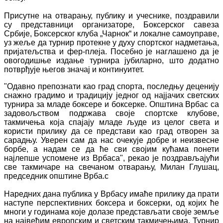
Присутне на отварању, публику и учеснике, поздравили
су представници организаторе, Боксерског савеза
Србије, Боксерског клуба „Чарнок“ и локалне самоуправе,
уз жеље да турнир протекне у духу спортског надметања,
пријатељства и фер-плеја. Посебно је наглашено да је
овогодишње издање турнира јубиларно, што додатно
потврђује његов значај и континуитет.
"Одавно препознати као град спорта, последњу деценију
снажно градимо и традицију једног од најјачих светских
турнира за младе боксере и боксерке. Општина Врбас са
задовољством подржава своје спортске клубове,
такмичења која спајају младе људе из целог света и
користи прилику да се представи као град отворен за
сарадњу. Уверен сам да нас очекује добре и неизвесне
борбе, а надам се да ће сви својим кућама понети
најлепше успомене из Врбаса", рекао је поздрављајући
све такмичаре на свечаном отварању, Милан Глушац,
председник општине Врба.с
Наредних дана публика у Врбасу имаће прилику да прати
наступе перспективних боксера и боксерки, од којих ће
многи у годинама које долазе представљати своје земље
на највећим европским и светским такмичењима. Турнир