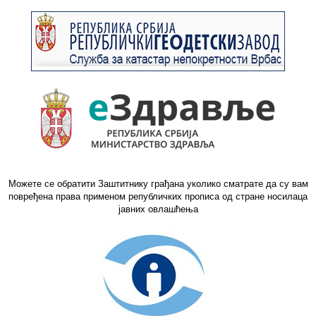
Можете се обратити Заштитнику грађана уколико сматрате да су вам
повређена права применом републичких прописа од стране носилаца
јавних овлашћења