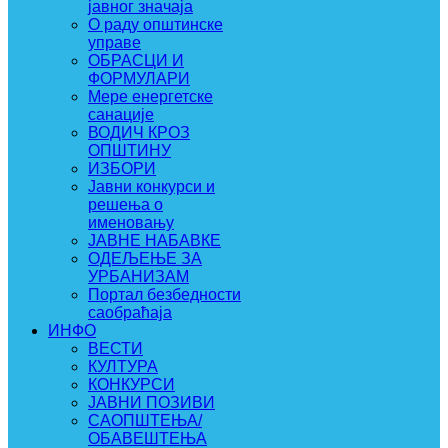
јавног значаја
О раду општинске
управе
ОБРАСЦИ И
ФОРМУЛАРИ
Мере енергетске
санације
ВОДИЧ КРОЗ
ОПШТИНУ
ИЗБОРИ
Јавни конкурси и
решења о
именовању
ЈАВНЕ НАБАВКЕ
ОДЕЉЕЊЕ ЗА
УРБАНИЗАМ
Портал безбедности
саобраћаја
ИНФО
ВЕСТИ
КУЛТУРА
КОНКУРСИ
ЈАВНИ ПОЗИВИ
САОПШТЕЊА/
ОБАВЕШТЕЊА