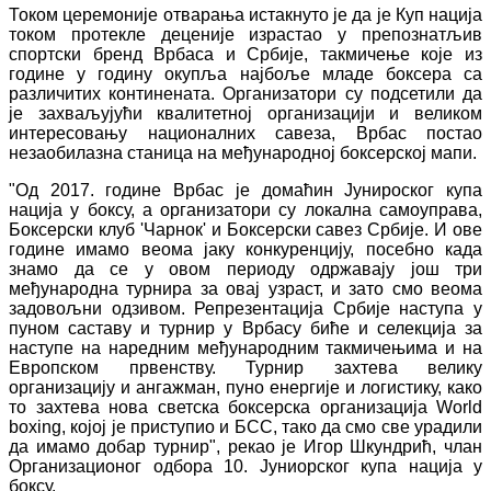
Током церемоније отварања истакнуто је да је Куп нација
током протекле деценије израстао у препознатљив
спортски бренд Врбаса и Србије, такмичење које из
године у годину окупља најбоље младе боксера са
различитих континената. Организатори су подсетили да
је захваљујући квалитетној организацији и великом
интересовању националних савеза, Врбас постао
незаобилазна станица на међународној боксерској мапи.
"Од 2017. године Врбас је домаћин Јунироског купа
нација у боксу, а организатори су локална самоуправа,
Боксерски клуб 'Чарнок' и Боксерски савез Србије. И ове
године имамо веома јаку конкуренцију, посебно када
знамо да се у овом периоду одржавају још три
међународна турнира за овај узраст, и зато смо веома
задовољни одзивом. Репрезентација Србије наступа у
пуном саставу и турнир у Врбасу биће и селекција за
наступе на наредним међународним такмичењима и на
Европском првенству. Турнир захтева велику
организацију и ангажман, пуно енергије и логистику, како
то захтева нова светска боксерска организација World
boxing, којој је приступио и БСС, тако да смо све урадили
да имамо добар турнир", рекао је Игор Шкундрић, члан
Организационог одбора 10. Јуниорског купа нација у
боксу.