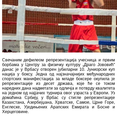
Свечаним дефилеом репрезентација учесница и првим
борбама у Центру за физичку културу „Драго Јововић“
данас је у Врбасу отворен јубиларни 10. Јуниорски куп
нација у боксу. Једна од најзначајнијих међународних
спортских манифестација за младе боксере окупила је
репрезентације из десет држава, које ће се током
наредних дана надметати за одличја и потврду квалитета
на једном од најјачих турнира овог узраста у Европи. Уз
домаћина Србију, у Врбас су стигле репрезентације
Казахстана, Азербејџана, Хрватске, Самое, Црне Горе,
Енглеске, Уједињених Арапских Емирата и Босне и
Херцеговине.