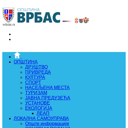
ОПШТИНА
ДРУШТВО
ПРИВРЕДА
КУЛТУРА
СПОРТ
НАСЕЉЕНА МЕСТА
ТУРИЗАМ
ЈАВНА ПРЕДУЗЕЋА
УСТАНОВЕ
ЕКОЛОГИЈА
ЛЕАП
ЛОКАЛНА САМОУПРАВА
Опште информације