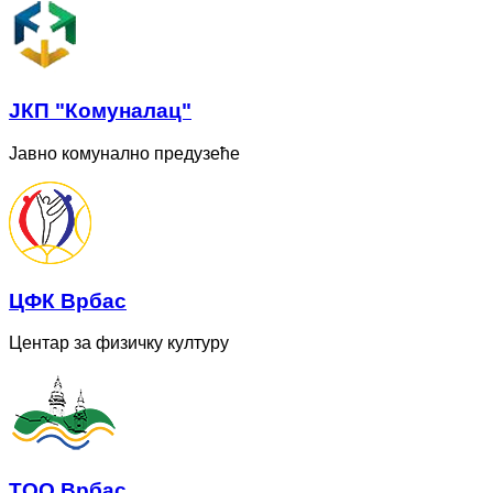
ЈКП "Комуналац"
Јавно комунално предузеће
ЦФК Врбас
Центар за физичку културу
ТОО Врбас