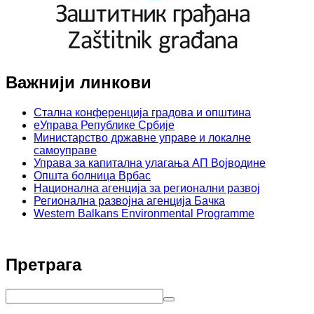
Важнији линкови
Стална конференција градова и општина
еУправа Републике Србије
Министарство државне управе и локалне
самоуправе
Управа за капитална улагања АП Војводине
Општа болница Врбас
Национална агенција за регионални развој
Регионална развојна агенција Бачка
Western Balkans Environmental Programme
Претрага