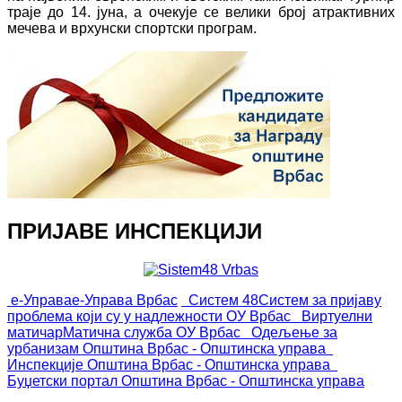
траје до 14. јуна, а очекује се велики број атрактивних
мечева и врхунски спортски програм.
ПРИЈАВЕ ИНСПЕКЦИЈИ
е-Управа
е-Управа Врбас
Систем 48
Систем за пријаву
проблема који су у надлежности ОУ Врбас
Виртуелни
матичар
Матична служба ОУ Врбас
Одељење за
урбанизам
Општина Врбас - Општинска управа
Инспекције
Општина Врбас - Општинска управа
Буџетски портал
Општина Врбас - Општинска управа