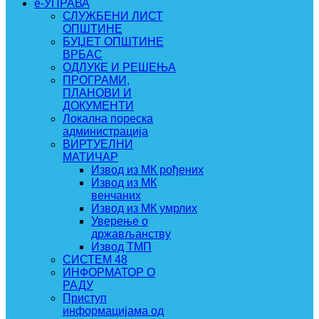
e-УПРАВА
СЛУЖБЕНИ ЛИСТ
ОПШТИНЕ
БУЏЕТ ОПШТИНЕ
ВРБАС
ОДЛУКЕ И РЕШЕЊА
ПРОГРАМИ,
ПЛАНОВИ И
ДОКУМЕНТИ
Локална пореска
администрација
ВИРТУЕЛНИ
МАТИЧАР
Извод из МК рођених
Извод из МК
венчаних
Извод из МК умрлих
Уверење о
држављанству
Извод ТМП
СИСТЕМ 48
ИНФОРМАТОР О
РАДУ
Приступ
информацијама од