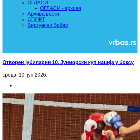
ОГЛАСИ
ОГЛАСИ - архива
Архива вести
СПОРТ
Виртуелни Врбас
Отворен јубиларни 10. Јуниорски куп нација у боксу
среда, 10. јун 2026.