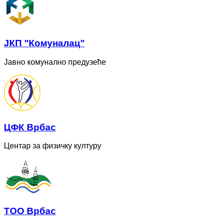
ЈКП "Комуналац"
Јавно комунално предузеће
ЦФК Врбас
Центар за физичку културу
ТОО Врбас