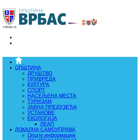
ОПШТИНА
ДРУШТВО
ПРИВРЕДА
КУЛТУРА
СПОРТ
НАСЕЉЕНА МЕСТА
ТУРИЗАМ
ЈАВНА ПРЕДУЗЕЋА
УСТАНОВЕ
ЕКОЛОГИЈА
ЛЕАП
ЛОКАЛНА САМОУПРАВА
Опште информације