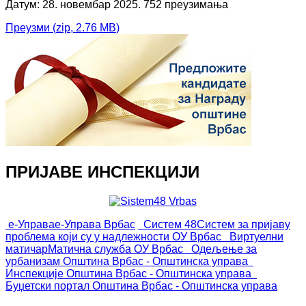
Датум: 28. новембар 2025.
752 преузимања
Преузми
(
zip,
2.76 MB
)
ПРИЈАВЕ ИНСПЕКЦИЈИ
е-Управа
е-Управа Врбас
Систем 48
Систем за пријаву
проблема који су у надлежности ОУ Врбас
Виртуелни
матичар
Матична служба ОУ Врбас
Одељење за
урбанизам
Општина Врбас - Општинска управа
Инспекције
Општина Врбас - Општинска управа
Буџетски портал
Општина Врбас - Општинска управа