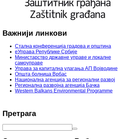
Важнији линкови
Стална конференција градова и општина
еУправа Републике Србије
Министарство државне управе и локалне
самоуправе
Управа за капитална улагања АП Војводине
Општа болница Врбас
Национална агенција за регионални развој
Регионална развојна агенција Бачка
Western Balkans Environmental Programme
Претрага