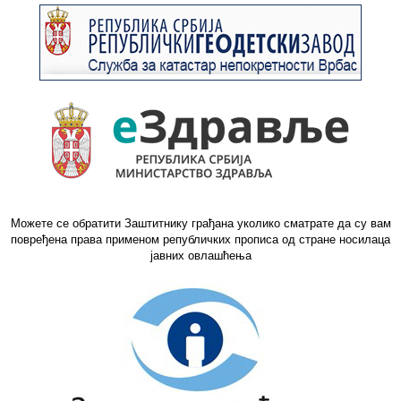
Можете се обратити Заштитнику грађана уколико сматрате да су вам
повређена права применом републичких прописа од стране носилаца
јавних овлашћења