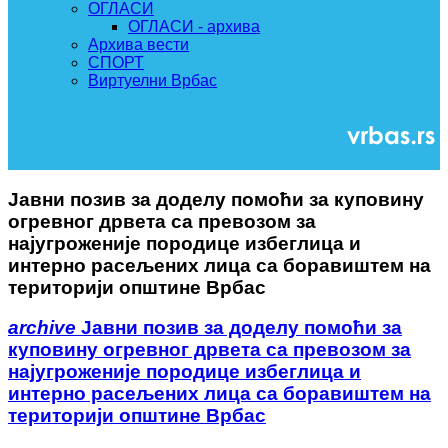
ОГЛАСИ
ОГЛАСИ - архива
Архива вести
СПОРТ
Виртуелни Врбас
Јавни позив за доделу помоћи за куповину
огревног дрвета са превозом за
најугроженије породице избеглица и
интерно расељених лица са боравиштем на
територији општине Врбас
archive
Јавни позив за доделу помоћи за
куповину огревног дрвета са превозом за
најугроженије породице избеглица и
интерно расељених лица са боравиштем на
територији општине Врбас