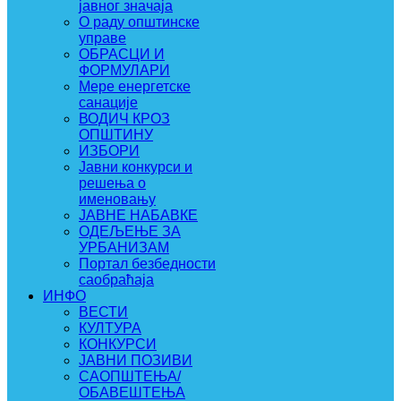
јавног значаја
О раду општинске
управе
ОБРАСЦИ И
ФОРМУЛАРИ
Мере енергетске
санације
ВОДИЧ КРОЗ
ОПШТИНУ
ИЗБОРИ
Јавни конкурси и
решења о
именовању
ЈАВНЕ НАБАВКЕ
ОДЕЉЕЊЕ ЗА
УРБАНИЗАМ
Портал безбедности
саобраћаја
ИНФО
ВЕСТИ
КУЛТУРА
КОНКУРСИ
ЈАВНИ ПОЗИВИ
САОПШТЕЊА/
ОБАВЕШТЕЊА