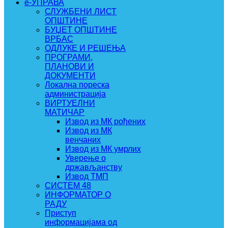
e-УПРАВА
СЛУЖБЕНИ ЛИСТ
ОПШТИНЕ
БУЏЕТ ОПШТИНЕ
ВРБАС
ОДЛУКЕ И РЕШЕЊА
ПРОГРАМИ,
ПЛАНОВИ И
ДОКУМЕНТИ
Локална пореска
администрација
ВИРТУЕЛНИ
МАТИЧАР
Извод из МК рођених
Извод из МК
венчаних
Извод из МК умрлих
Уверење о
држављанству
Извод ТМП
СИСТЕМ 48
ИНФОРМАТОР О
РАДУ
Приступ
информацијама од