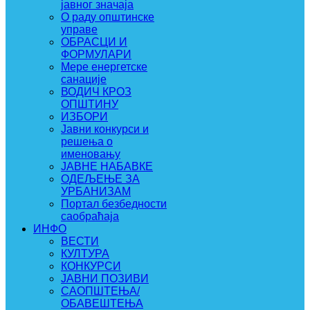
јавног значаја
О раду општинске
управе
ОБРАСЦИ И
ФОРМУЛАРИ
Мере енергетске
санације
ВОДИЧ КРОЗ
ОПШТИНУ
ИЗБОРИ
Јавни конкурси и
решења о
именовању
ЈАВНЕ НАБАВКЕ
ОДЕЉЕЊЕ ЗА
УРБАНИЗАМ
Портал безбедности
саобраћаја
ИНФО
ВЕСТИ
КУЛТУРА
КОНКУРСИ
ЈАВНИ ПОЗИВИ
САОПШТЕЊА/
ОБАВЕШТЕЊА