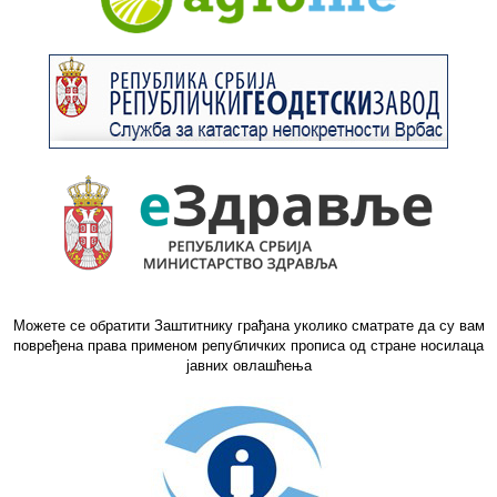
Можете се обратити Заштитнику грађана уколико сматрате да су вам
повређена права применом републичких прописа од стране носилаца
јавних овлашћења