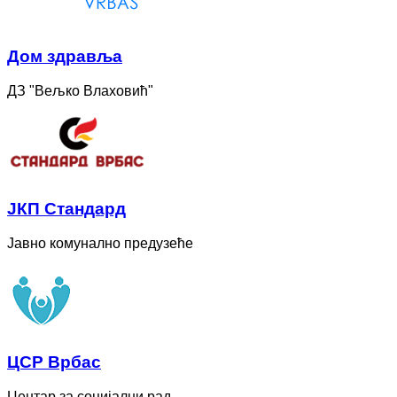
Дом здравља
ДЗ "Вељко Влаховић"
ЈКП Стандард
Јавно комунално предузеће
ЦСР Врбас
Центар за социјални рад