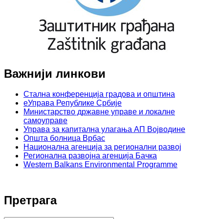
Важнији линкови
Стална конференција градова и општина
еУправа Републике Србије
Министарство државне управе и локалне
самоуправе
Управа за капитална улагања АП Војводине
Општа болница Врбас
Национална агенција за регионални развој
Регионална развојна агенција Бачка
Western Balkans Environmental Programme
Претрага