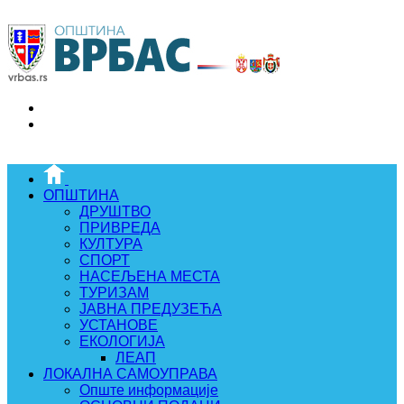
ОПШТИНА
ДРУШТВО
ПРИВРЕДА
КУЛТУРА
СПОРТ
НАСЕЉЕНА МЕСТА
ТУРИЗАМ
ЈАВНА ПРЕДУЗЕЋА
УСТАНОВЕ
ЕКОЛОГИЈА
ЛЕАП
ЛОКАЛНА САМОУПРАВА
Опште информације