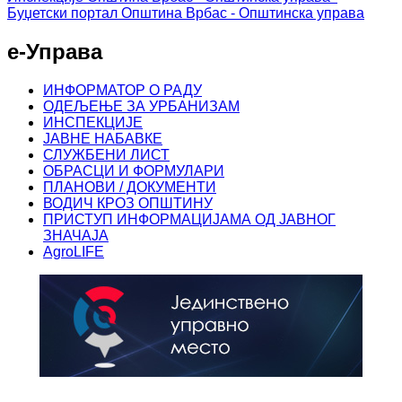
Буџетски портал
Општина Врбас - Општинска управа
е-Управа
ИНФОРМАТОР О РАДУ
ОДЕЉЕЊЕ ЗА УРБАНИЗАМ
ИНСПЕКЦИЈЕ
ЈАВНЕ НАБАВКЕ
СЛУЖБЕНИ ЛИСТ
ОБРАСЦИ И ФОРМУЛАРИ
ПЛАНОВИ / ДОКУМЕНТИ
ВОДИЧ КРОЗ ОПШТИНУ
ПРИСТУП ИНФОРМАЦИЈАМА ОД ЈАВНОГ
ЗНАЧАЈА
AgroLIFE