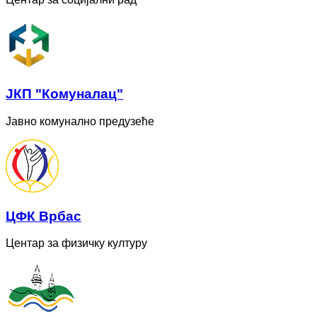
ЈКП "Комуналац"
Јавно комунално предузеће
ЦФК Врбас
Центар за физичку културу