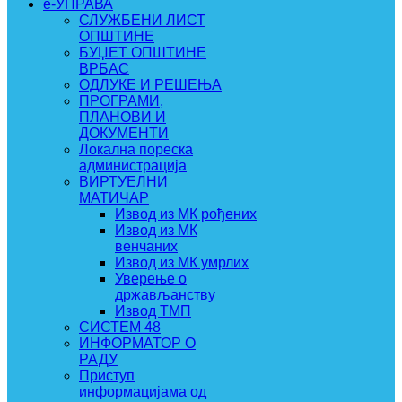
e-УПРАВА
СЛУЖБЕНИ ЛИСТ
ОПШТИНЕ
БУЏЕТ ОПШТИНЕ
ВРБАС
ОДЛУКЕ И РЕШЕЊА
ПРОГРАМИ,
ПЛАНОВИ И
ДОКУМЕНТИ
Локална пореска
администрација
ВИРТУЕЛНИ
МАТИЧАР
Извод из МК рођених
Извод из МК
венчаних
Извод из МК умрлих
Уверење о
држављанству
Извод ТМП
СИСТЕМ 48
ИНФОРМАТОР О
РАДУ
Приступ
информацијама од