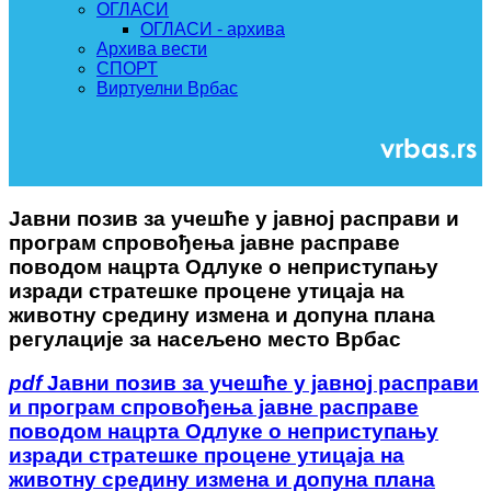
ОГЛАСИ
ОГЛАСИ - архива
Архива вести
СПОРТ
Виртуелни Врбас
Јавни позив за учешће у јавној расправи и
програм спровођења јавне расправе
поводом нацрта Одлуке о неприступању
изради стратешке процене утицаја на
животну средину измена и допуна плана
регулације за насељено место Врбас
pdf
Јавни позив за учешће у јавној расправи
и програм спровођења јавне расправе
поводом нацрта Одлуке о неприступању
изради стратешке процене утицаја на
животну средину измена и допуна плана