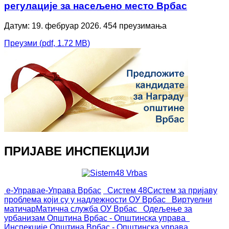
регулације за насељено место Врбас
Датум: 19. фебруар 2026.
454 преузимања
Преузми
(
pdf,
1.72 MB
)
ПРИЈАВЕ ИНСПЕКЦИЈИ
е-Управа
е-Управа Врбас
Систем 48
Систем за пријаву
проблема који су у надлежности ОУ Врбас
Виртуелни
матичар
Матична служба ОУ Врбас
Одељење за
урбанизам
Општина Врбас - Општинска управа
Инспекције
Општина Врбас - Општинска управа