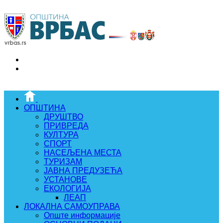
ОПШТИНА
ДРУШТВО
ПРИВРЕДА
КУЛТУРА
СПОРТ
НАСЕЉЕНА МЕСТА
ТУРИЗАМ
ЈАВНА ПРЕДУЗЕЋА
УСТАНОВЕ
ЕКОЛОГИЈА
ЛЕАП
ЛОКАЛНА САМОУПРАВА
Опште информације