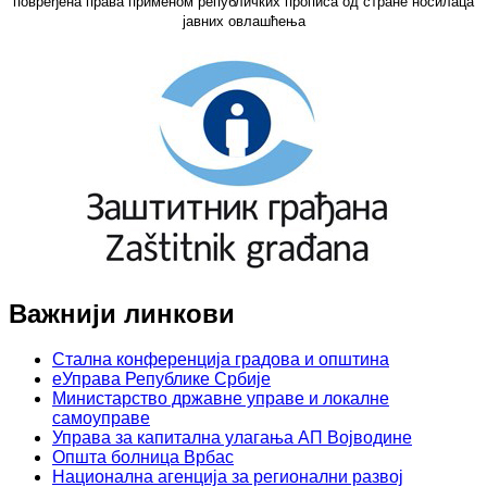
повређена права применом републичких прописа од стране носилаца
јавних овлашћења
Важнији линкови
Стална конференција градова и општина
еУправа Републике Србије
Министарство државне управе и локалне
самоуправе
Управа за капитална улагања АП Војводине
Општа болница Врбас
Национална агенција за регионални развој