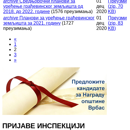
archive
Средњорочни планови за
01
Преузми
уређење грађевинског земљишта од
дец
(
zip,
70
2018. до 2022. године
(1576 преузимања)
2020
KB
)
archive
Планови за уређење грађевинског
01
Преузми
земљишта за 2021. годину
(1727
дец
(
zip,
83
преузимања)
2020
KB
)
«
1
2
3
»
ПРИЈАВЕ ИНСПЕКЦИЈИ