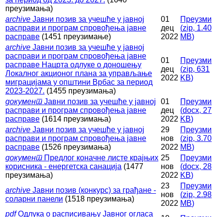
преузимања)
archive
Јавни позив за учешће у јавној
01
Преузми
расправи и програм спровођења јавне
дец
(
zip,
1.40
расправе
(1451 преузимање)
2022
MB
)
archive
Јавни позив за учешће у јавној
расправи и програм спровођења јавне
01
Преузми
расправе Нацрта одлуке о доношењу
дец
(
zip,
631
Локалног акционог плана за управљање
2022
KB
)
миграцијама у општини Врбас за период
2023-2027.
(1455 преузимања)
документ
Јавни позив за учешће у јавној
01
Преузми
расправи и програм спровођења јавне
дец
(
docx,
27
расправе
(1614 преузимања)
2022
KB
)
archive
Јавни позив за учешће у јавној
29
Преузми
расправи и програм спровођења јавне
нов
(
zip,
3.70
расправе
(1526 преузимања)
2022
MB
)
документ
Предлог коначне листе крајњих
25
Преузми
корисника - енергетска санација
(1477
нов
(
docx,
28
преузимања)
2022
KB
)
23
Преузми
archive
Јавни позив (конкурс) за грађане -
нов
(
zip,
2.98
соларни панели
(1518 преузимања)
2022
MB
)
pdf
Одлука о расписивању Јавног огласа