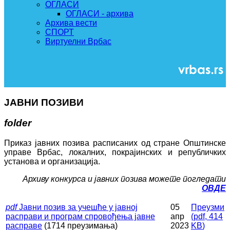
ОГЛАСИ
ОГЛАСИ - архива
Архива вести
СПОРТ
Виртуелни Врбас
ЈАВНИ ПОЗИВИ
folder
Приказ јавних позива расписаних од стране Општинске
управе Врбас, локалних, покрајинских и републичких
установа и организација.
Архиву конкурса и јавних позива можете погледати
ОВДЕ
pdf
Јавни позив за учешће у јавној
05
Преузми
расправи и програм спровођења јавне
апр
(
pdf,
414
расправе
(1714 преузимања)
2023
KB
)