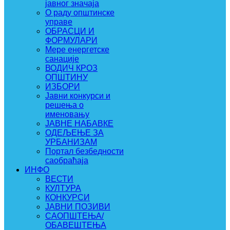
јавног значаја
О раду општинске
управе
ОБРАСЦИ И
ФОРМУЛАРИ
Мере енергетске
санације
ВОДИЧ КРОЗ
ОПШТИНУ
ИЗБОРИ
Јавни конкурси и
решења о
именовању
ЈАВНЕ НАБАВКЕ
ОДЕЉЕЊЕ ЗА
УРБАНИЗАМ
Портал безбедности
саобраћаја
ИНФО
ВЕСТИ
КУЛТУРА
КОНКУРСИ
ЈАВНИ ПОЗИВИ
САОПШТЕЊА/
ОБАВЕШТЕЊА