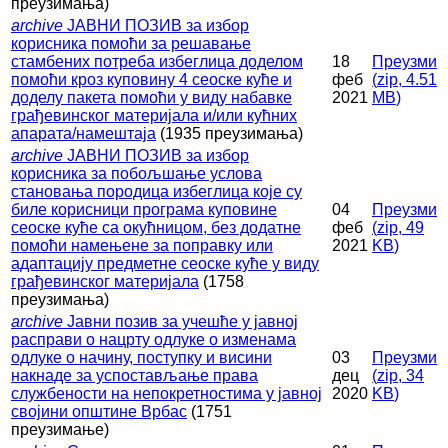
преузимања)
archive
ЈАВНИ ПОЗИВ за избор
корисника помоћи за решавање
стамбених потреба избеглица доделом
18
Преузми
помоћи кроз куповину 4 сеоске куће и
феб
(
zip,
4.51
доделу пакета помоћи у виду набавке
2021
MB
)
грађевинског материјала и/или кућних
апарата/намештаја
(1935 преузимања)
archive
ЈАВНИ ПОЗИВ за избор
корисника за побољшање услова
становања породица избеглица које су
биле корисници програма куповине
04
Преузми
сеоске куће са окућницом, без додатне
феб
(
zip,
49
помоћи намењене за поправку или
2021
KB
)
адаптацију предметне сеоске куће у виду
грађевинског материјала
(1758
преузимања)
archive
Јавни позив за учешће у јавној
расправи о нацрту одлуке о изменама
одлуке о начину, поступку и висини
03
Преузми
накнаде за успостављање права
дец
(
zip,
34
службености на непокретностима у јавној
2020
KB
)
својини општине Врбас
(1751
преузимање)