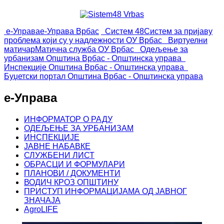
е-Управа
е-Управа Врбас
Систем 48
Систем за пријаву
проблема који су у надлежности ОУ Врбас
Виртуелни
матичар
Матична служба ОУ Врбас
Одељење за
урбанизам
Општина Врбас - Општинска управа
Инспекције
Општина Врбас - Општинска управа
Буџетски портал
Општина Врбас - Општинска управа
е-Управа
ИНФОРМАТОР О РАДУ
ОДЕЉЕЊЕ ЗА УРБАНИЗАМ
ИНСПЕКЦИЈЕ
ЈАВНЕ НАБАВКЕ
СЛУЖБЕНИ ЛИСТ
ОБРАСЦИ И ФОРМУЛАРИ
ПЛАНОВИ / ДОКУМЕНТИ
ВОДИЧ КРОЗ ОПШТИНУ
ПРИСТУП ИНФОРМАЦИЈАМА ОД ЈАВНОГ
ЗНАЧАЈА
AgroLIFE