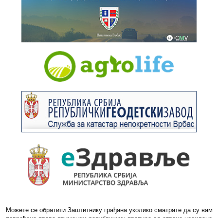
Можете се обратити Заштитнику грађана уколико сматрате да су вам