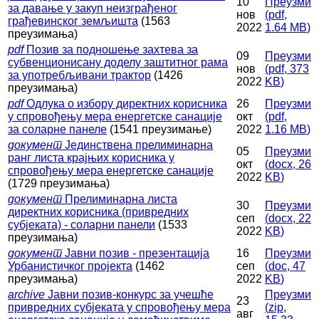
10
Преузми
за давање у закуп неизграђеног
нов
(
pdf,
грађевинског земљишта
(1563
2022
1.64 MB
)
преузимања)
pdf
Позив за подношење захтева за
09
Преузми
субвенционисану доделу заштитног рама
нов
(
pdf,
373
за употребљивани трактор
(1426
2022
KB
)
преузимања)
pdf
Одлука о избору директних корисника
26
Преузми
у спровођењу мера енергетске санације
окт
(
pdf,
за соларне панеле
(1541 преузимање)
2022
1.16 MB
)
документ
Јединствена прелиминарна
05
Преузми
ранг листа крајњих корисника у
окт
(
docx,
26
спровођењу мера енергетске санације
2022
KB
)
(1729 преузимања)
документ
Прелиминарна листа
30
Преузми
директних корисника (привредних
сеп
(
docx,
22
субјеката) - соларни панели
(1533
2022
KB
)
преузимања)
документ
Јавни позив - презентација
16
Преузми
Урбанистичког пројекта
(1462
сеп
(
doc,
47
преузимања)
2022
KB
)
archive
Јавни позив-конкурс за учешће
Преузми
23
привредних субјеката у спровођењу мера
(
zip,
авг