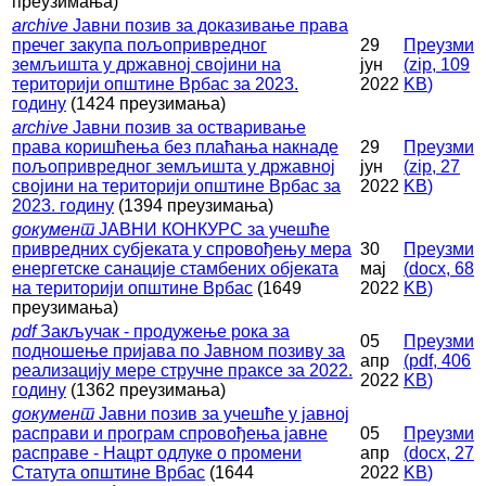
преузимања)
archive
Јавни позив за доказивање права
пречег закупа пољопривредног
29
Преузми
земљишта у државној својини на
јун
(
zip,
109
територији општине Врбас за 2023.
2022
KB
)
годину
(1424 преузимања)
archive
Јавни позив за остваривање
права коришћења без плаћања накнаде
29
Преузми
пољопривредног земљишта у државној
јун
(
zip,
27
својини на територији општине Врбас за
2022
KB
)
2023. годину
(1394 преузимања)
документ
ЈАВНИ КОНКУРС за учешће
привредних субјеката у спровођењу мера
30
Преузми
енергетске санације стамбених објеката
мај
(
docx,
68
на територији општине Врбас
(1649
2022
KB
)
преузимања)
pdf
Закључак - продужење рока за
05
Преузми
подношење пријава по Јавном позиву за
апр
(
pdf,
406
реализацију мере стручне праксе за 2022.
2022
KB
)
годину
(1362 преузимања)
документ
Јавни позив за учешће у јавној
расправи и програм спровођења јавне
05
Преузми
расправе - Нацрт одлуке о промени
апр
(
docx,
27
Статута општине Врбас
(1644
2022
KB
)