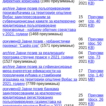
директних корисника
(1980 преузимања)
2021
KB
)
archive
Јавни позив пољопривредним
произвођачима са територије општине
Врбас заинтересованим за
15
Преузми
субвенционисање камате за краткорочно
окт
(
zip,
40
кредитирање пољопривредне
2021
KB
)
производње - набавку обртних средстава
у 2021. години
(1468 преузимања)
06
Преузми
документ
Јавни позив - урбанистички
окт
(
doc,
50
пројекат "Castro cop"
(1571 преузимање)
2021
KB
)
archive
Јавни позив за реализацију
04
Преузми
програма стручне праксе у 2021. години
окт
(
zip,
73
(1527 преузимања)
2021
KB
)
archive
Јавни позив за суфинансирање
мера енергетске ефикасности на
17
Преузми
породичним кућама и стамбеним
сеп
(
zip,
1.40
зградама на територији општине Врбас за
2021
MB
)
2021. годину
(7789 преузимања)
документ
Јавни позив банкама
заинтересованим за краткорочно
25
Преузми
кредитирање регистрованих
авг
(
docx,
26
пољопривредних газдинстава на
2021
KB
)
територији општине Врбас у 2021.
(1816