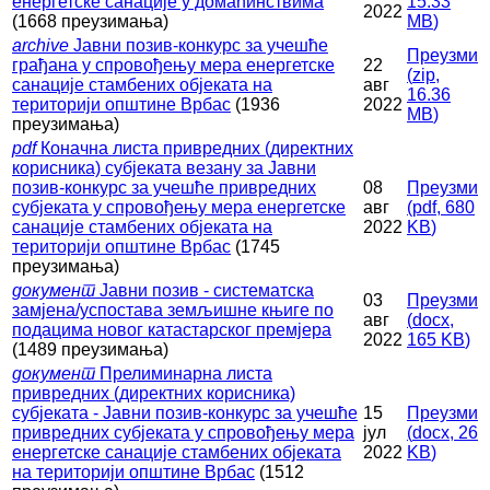
енергетске санације у домаћинствима
15.33
2022
(1668 преузимања)
MB
)
archive
Јавни позив-конкурс за учешће
Преузми
грађана у спровођењу мера енергетске
22
(
zip,
санације стамбених објеката на
авг
16.36
територији општине Врбас
(1936
2022
MB
)
преузимања)
pdf
Коначна листа привредних (директних
корисника) субјеката везану за Јавни
позив-конкурс за учешће привредних
08
Преузми
субјеката у спровођењу мера енергетске
авг
(
pdf,
680
санације стамбених објеката на
2022
KB
)
територији општине Врбас
(1745
преузимања)
документ
Јавни позив - систематска
03
Преузми
замјена/успостава земљишне књиге по
авг
(
docx,
подацима новог катастарског премјера
2022
165 KB
)
(1489 преузимања)
документ
Прелиминарна листа
привредних (директних корисника)
субјеката - Јавни позив-конкурс за учешће
15
Преузми
привредних субјеката у спровођењу мера
јул
(
docx,
26
енергетске санације стамбених објеката
2022
KB
)
на територији општине Врбас
(1512