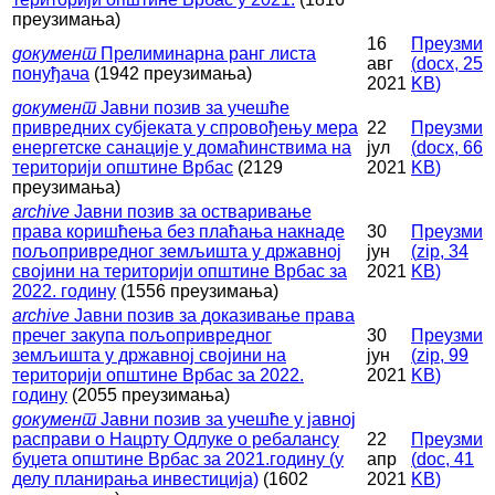
преузимања)
16
Преузми
документ
Прелиминарна ранг листа
авг
(
docx,
25
понуђача
(1942 преузимања)
2021
KB
)
документ
Јавни позив за учешће
привредних субјеката у спровођењу мера
22
Преузми
енергетске санације у домаћинствима на
јул
(
docx,
66
територији општине Врбас
(2129
2021
KB
)
преузимања)
archive
Јавни позив за остваривање
права коришћења без плаћања накнаде
30
Преузми
пољопривредног земљишта у државној
јун
(
zip,
34
својини на територији општине Врбас за
2021
KB
)
2022. годину
(1556 преузимања)
archive
Јавни позив за доказивање права
пречег закупа пољопривредног
30
Преузми
земљишта у државној својини на
јун
(
zip,
99
територији општине Врбас за 2022.
2021
KB
)
годину
(2055 преузимања)
документ
Јавни позив за учешће у јавној
расправи о Нацрту Одлуке о ребалансу
22
Преузми
буџета општине Врбас за 2021.годину (у
апр
(
doc,
41
делу планирања инвестиција)
(1602
2021
KB
)