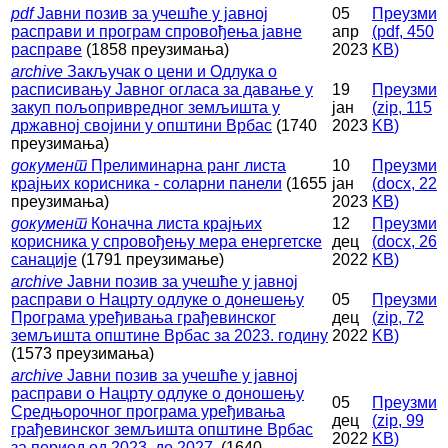
pdf
Јавни позив за учешће у јавној
05
Преузми
расправи и програм спровођења јавне
апр
(
pdf,
450
расправе
(1858 преузимања)
2023
KB
)
archive
Закључак о цени и Одлука о
расписивању Јавног огласа за давање у
19
Преузми
закуп пољопривредног земљишта у
јан
(
zip,
115
државној својини у општини Врбас
(1740
2023
KB
)
преузимања)
документ
Прелиминарна ранг листа
10
Преузми
крајњих корисника - соларни панели
(1655
јан
(
docx,
22
преузимања)
2023
KB
)
документ
Коначна листа крајњих
12
Преузми
корисника у спровођењу мера енергетске
дец
(
docx,
26
санације
(1791 преузимање)
2022
KB
)
archive
Јавни позив за учешће у јавној
расправи о Нацрту одлуке о донешењу
05
Преузми
Програма уређивања грађевинског
дец
(
zip,
72
земљишта општине Врбас за 2023. годину
2022
KB
)
(1573 преузимања)
archive
Jавни позив за учешће у јавној
расправи о Нацрту одлуке о доношењу
05
Преузми
Средњорочног програма уређивања
дец
(
zip,
99
грађевинског земљишта општине Врбас
2022
KB
)
за период од 2023. до 2027.
(1640