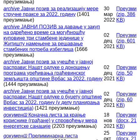
преузимања)
archive
Јавни позив за реализацију мере
30
Преузми
стручне праксе за 2022. годину
(1401
мар
(
zip,
386
преузимање)
2022
KB
)
archive
ЈАВНИ ПОЗИВ за давање у закуп
на одређено време са могућношћу
02
Преузми
куповине три стамбене јединице у
дец
(
zip,
601
Житишту намењене за решавање
2021
KB
)
стамбених потреба избеглица
(1666
преузимања)
archive
Јавни позив за учешће у јавној
расправи: Нацрт одлуке о доношењу
02
Преузми
програма уређивања грађевинског
дец
(
zip,
50
земљишта општине Врбас за 2022. годину
2021
KB
)
(1444 преузимања)
archive
Јавни позив за учешће у јавној
02
Преузми
расправи: Нацрт одлуке о буџету општине
дец
(
zip,
60
Врбас за 2022. годину (у делу планирања
2021
KB
)
инвестиција)
(1421 преузимање)
документ
Коначна листа за крајње
18
Преузми
кориснике (грађане) у спровођењу мера
нов
(
docx,
21
енергетске санације
(2203 преузимања)
2021
KB
)
25
Преузми
документ
Прелиминарна листа
окт
(
docx,
21