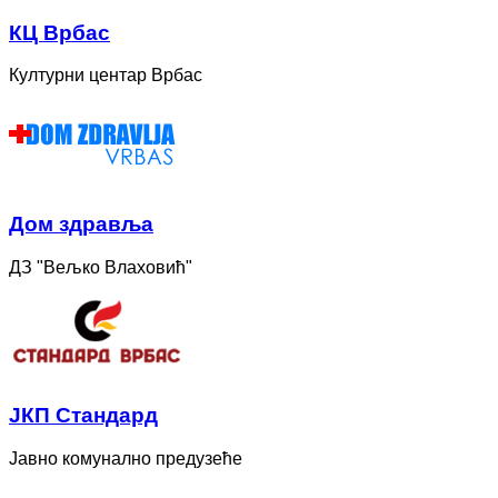
КЦ Врбас
Културни центар Врбас
Дом здравља
ДЗ "Вељко Влаховић"
ЈКП Стандард
Јавно комунално предузеће