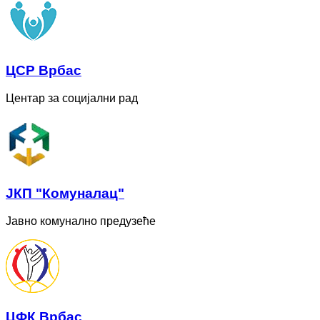
ЦСР Врбас
Центар за социјални рад
ЈКП "Комуналац"
Јавно комунално предузеће
ЦФК Врбас