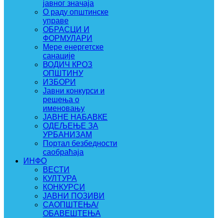
јавног значаја
О раду општинске
управе
ОБРАСЦИ И
ФОРМУЛАРИ
Мере енергетске
санације
ВОДИЧ КРОЗ
ОПШТИНУ
ИЗБОРИ
Јавни конкурси и
решења о
именовању
ЈАВНЕ НАБАВКЕ
ОДЕЉЕЊЕ ЗА
УРБАНИЗАМ
Портал безбедности
саобраћаја
ИНФО
ВЕСТИ
КУЛТУРА
КОНКУРСИ
ЈАВНИ ПОЗИВИ
САОПШТЕЊА/
ОБАВЕШТЕЊА