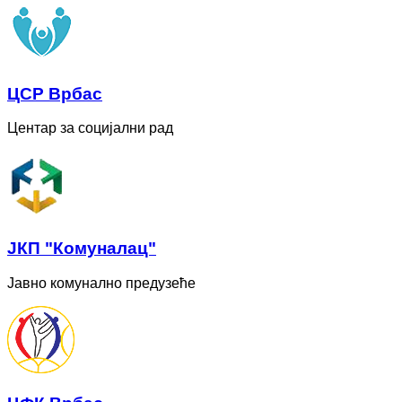
ЦСР Врбас
Центар за социјални рад
ЈКП "Комуналац"
Јавно комунално предузеће