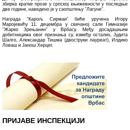
збирка кратке прозе у српској књижевности у последње
две године, наведено је у саопштењу "Лагуне".
Награда "Карољ Сирмаи" биће уручена Игору
Маројевићу 11. децембра у свечаној сали Гимназије
"Жарко Зрењанин" у Врбасу. Међу досадашњим
добитницима овог признања су, између осталих, Јудита
Шалго, Александар Тишма (двоструки лауреат), Илдико
Ловаш и Јанош Херцег.
ПРИЈАВЕ ИНСПЕКЦИЈИ