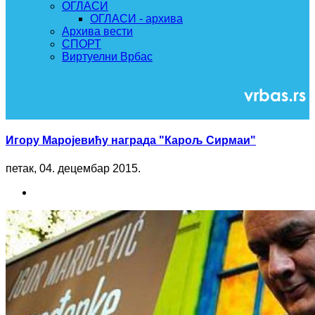
ОГЛАСИ
ОГЛАСИ - архива
Архива вести
СПОРТ
Виртуелни Врбас
Игору Маројевићу награда "Карољ Сирмаи"
петак, 04. децембар 2015.