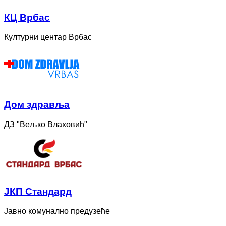
КЦ Врбас
Културни центар Врбас
Дом здравља
ДЗ "Вељко Влаховић"
ЈКП Стандард
Јавно комунално предузеће