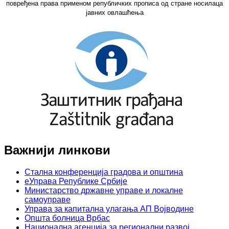
повређена права применом републичких прописа од стране носилаца
јавних овлашћења
Важнији линкови
Стална конференција градова и општина
еУправа Републике Србије
Министарство државне управе и локалне
самоуправе
Управа за капитална улагања АП Војводине
Општа болница Врбас
Национална агенција за регионални развој