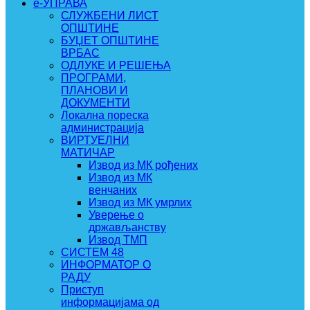
e-УПРАВА
СЛУЖБЕНИ ЛИСТ
ОПШТИНЕ
БУЏЕТ ОПШТИНЕ
ВРБАС
ОДЛУКЕ И РЕШЕЊА
ПРОГРАМИ,
ПЛАНОВИ И
ДОКУМЕНТИ
Локална пореска
администрација
ВИРТУЕЛНИ
МАТИЧАР
Извод из МК рођених
Извод из МК
венчаних
Извод из МК умрлих
Уверење о
држављанству
Извод ТМП
СИСТЕМ 48
ИНФОРМАТОР О
РАДУ
Приступ
информацијама од