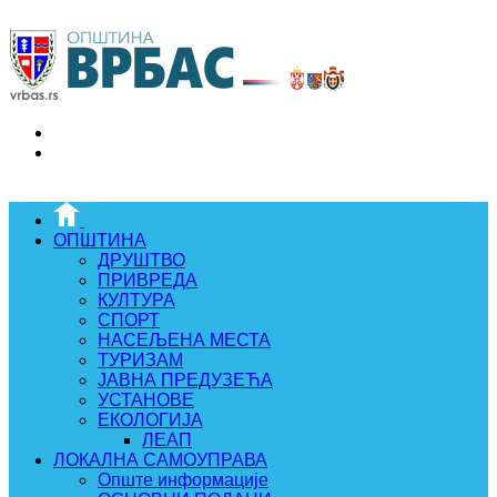
ОПШТИНА
ДРУШТВО
ПРИВРЕДА
КУЛТУРА
СПОРТ
НАСЕЉЕНА МЕСТА
ТУРИЗАМ
ЈАВНА ПРЕДУЗЕЋА
УСТАНОВЕ
ЕКОЛОГИЈА
ЛЕАП
ЛОКАЛНА САМОУПРАВА
Опште информације