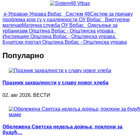
е-Управа
е-Управа Врбас
Систем 48
Систем за пријаву
проблема који су у надлежности ОУ Врбас
Виртуелни
матичар
Матична служба ОУ Врбас
Одељење за
урбанизам
Општина Врбас - Општинска управа
Инспекције
Општина Врбас - Општинска управа
Буџетски портал
Општина Врбас - Општинска управа
Популарно
Празник захвалности у славу новог хлеба
02. авг 2026. ВЕСТИ
Обележена Светска недеља дојења; поклони за
будућ…