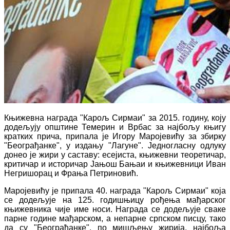
Књижевна награда "Карољ Сирмаи" за 2015. годину, коју
додељују општине Темерин и Врбас за најбољу књигу
кратких прича, припала је Игору Маројевићу за збирку
"Београђанке", у издању "Лагуне". Једногласну одлуку
донео је жири у саставу: есејиста, књижевни теоретичар,
критичар и историчар Јањош Бањаи и књижевници Иван
Негришорац и Фрања Петриновић.
Маројевићу је припала 40. награда "Карољ Сирмаи" која
се додељује на 125. годишњицу рођења мађарског
књижевника чије име носи. Награда се додељује сваке
парне године мађарском, а непарне српском писцу, тако
да су "Београђанке", по мишљењу жирија, најбоља