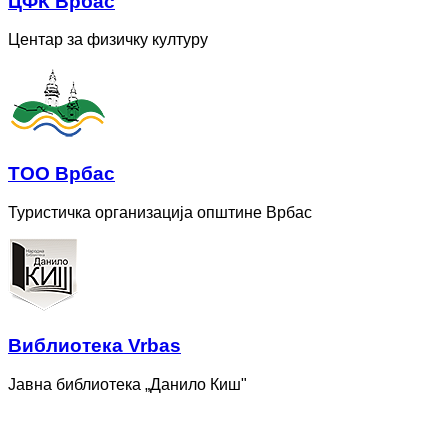
ЦФК Врбас
Центар за физичку културу
ТОО Врбас
Туристичка организација општине Врбас
Bиблиотека Vrbas
Јавна библиотека „Данило Киш"