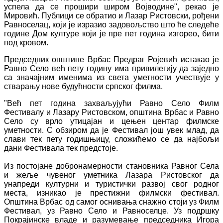
успела да се прошири широм Војводине", рекао је
Мировић. Публици се обратио и Лазар Ристовски, рођени
Равноселац, који је изразио задовољство што ће следеће
године Дом културе који је пре пет година изгорео, бити
под кровом.
Председник општине Врбас Предраг Ројевић истакао је
Равно Село већ пету годину има привилегију да заједно
са значајним именима из света уметности учествује у
стварању нове будућности српског филма.
"Већ пет година захваљујући Равно Село Филм
Фестивалу и Лазару Ристовском, општина Врбас и Равно
Село су врло утицајан и цењен центар филмске
уметности. С обзиром да је Фестивал још увек млад, да
слави тек пету годишњицу, сложићемо се да најбољи
дани Фестивала тек предстоје.
Из постојане добронамерности становника Равног Села
и жеље чувеног уметника Лазара Ристовског да
унапреди културни и туристички развој свог родног
места, изникао је престижни филмски фестивал.
Општина Врбас од самог оснивања снажно стоји уз Филм
Фестивал, уз Равно Село и Равноселце. Уз подршку
Покрајинске владе и разумевање председника Игора