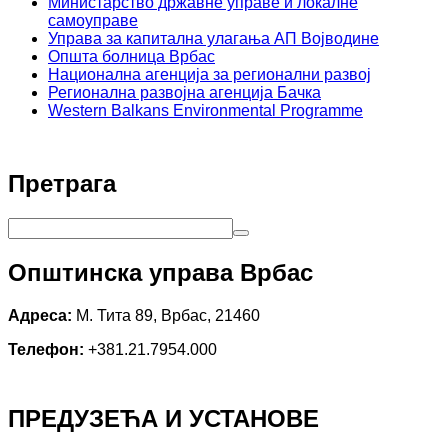
Министарство државне управе и локалне
самоуправе
Управа за капитална улагања АП Војводине
Општа болница Врбас
Национална агенција за регионални развој
Регионална развојна агенција Бачка
Western Balkans Environmental Programme
Претрага
Општинска управа Врбас
Адреса:
М. Тита 89, Врбас, 21460
Телефон:
+381.21.7954.000
ПРЕДУЗЕЋА И УСТАНОВЕ