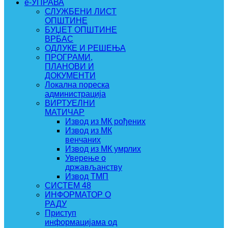
e-УПРАВА
СЛУЖБЕНИ ЛИСТ
ОПШТИНЕ
БУЏЕТ ОПШТИНЕ
ВРБАС
ОДЛУКЕ И РЕШЕЊА
ПРОГРАМИ,
ПЛАНОВИ И
ДОКУМЕНТИ
Локална пореска
администрација
ВИРТУЕЛНИ
МАТИЧАР
Извод из МК рођених
Извод из МК
венчаних
Извод из МК умрлих
Уверење о
држављанству
Извод ТМП
СИСТЕМ 48
ИНФОРМАТОР О
РАДУ
Приступ
информацијама од