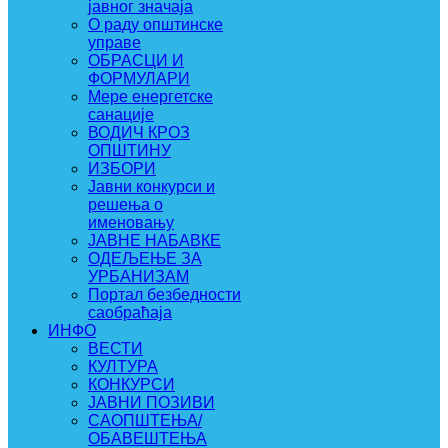
јавног значаја
О раду општинске
управе
ОБРАСЦИ И
ФОРМУЛАРИ
Мере енергетске
санације
ВОДИЧ КРОЗ
ОПШТИНУ
ИЗБОРИ
Јавни конкурси и
решења о
именовању
ЈАВНЕ НАБАВКЕ
ОДЕЉЕЊЕ ЗА
УРБАНИЗАМ
Портал безбедности
саобраћаја
ИНФО
ВЕСТИ
КУЛТУРА
КОНКУРСИ
ЈАВНИ ПОЗИВИ
САОПШТЕЊА/
ОБАВЕШТЕЊА