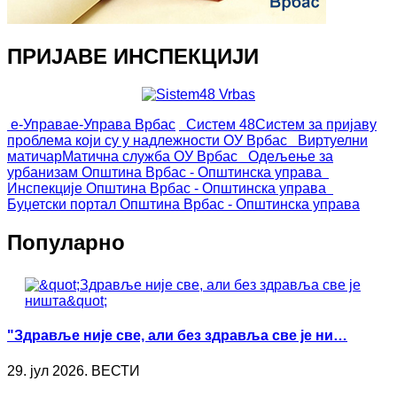
ПРИЈАВЕ ИНСПЕКЦИЈИ
е-Управа
е-Управа Врбас
Систем 48
Систем за пријаву
проблема који су у надлежности ОУ Врбас
Виртуелни
матичар
Матична служба ОУ Врбас
Одељење за
урбанизам
Општина Врбас - Општинска управа
Инспекције
Општина Врбас - Општинска управа
Буџетски портал
Општина Врбас - Општинска управа
Популарно
"Здравље није све, али без здравља све је ни…
29. јул 2026. ВЕСТИ