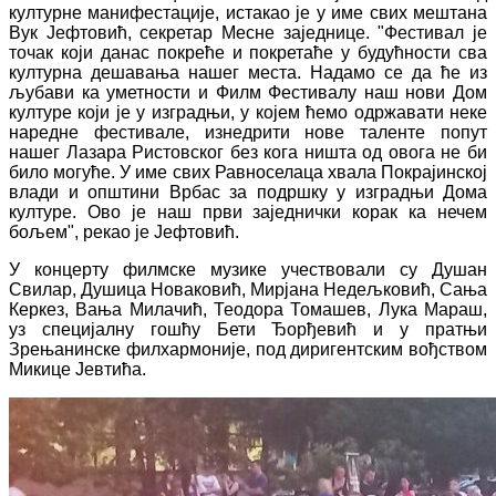
културне манифестације, истакао је у име свих мештана
Вук Јефтовић, секретар Месне заједнице. "Фестивал је
точак који данас покреће и покретаће у будућности сва
културна дешавања нашег места. Надамо се да ће из
љубави ка уметности и Филм Фестивалу наш нови Дом
културе који је у изградњи, у којем ћемо одржавати неке
наредне фестивале, изнедрити нове таленте попут
нашег Лазара Ристовског без кога ништа од овога не би
било могуће. У име свих Равноселаца хвала Покрајинској
влади и општини Врбас за подршку у изградњи Дома
културе. Ово је наш први заједнички корак ка нечем
бољем", рекао је Јефтовић.
У концерту филмске музике учествовали су Душан
Свилар, Душица Новаковић, Мирјана Недељковић, Сања
Керкез, Вања Милачић, Теодора Томашев, Лука Мараш,
уз специјалну гошћу Бети Ђорђевић и у пратњи
Зрењанинске филхармоније, под диригентским вођством
Микице Јевтића.