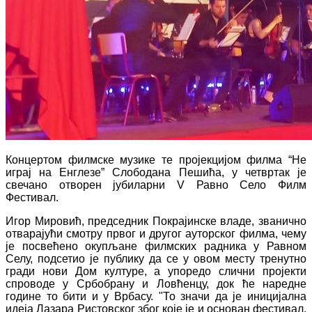
Концертом филмске музике те пројекцијом филма “Не
играј на Енглезе” Слободана Пешића, у четвртак је
свечано отворен јубиларни V Равно Село Филм
Фестивал.
Игор Мировић, председник Покрајинске владе, званично
отварајући смотру првог и другог ауторског филма, чему
је посвећено окупљане филмских радника у Равном
Селу, подсетио је публику да се у овом месту тренутно
гради нови Дом културе, а упоредо слични пројекти
спроводе у Србобрану и Ловћенцу, док ће наредне
године то бити и у Врбасу. "То значи да је иницијална
идеја Лазара Ристовског због које је и основан фестивал,