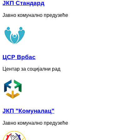
ЈКП Стандард
Јавно комунално предузеће
ЦСР Врбас
Центар за социјални рад
ЈКП "Комуналац"
Јавно комунално предузеће