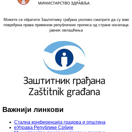
Можете се обратити Заштитнику грађана уколико сматрате да су вам
повређена права применом републичких прописа од стране носилаца
јавних овлашћења
Важнији линкови
Стална конференција градова и општина
еУправа Републике Србије