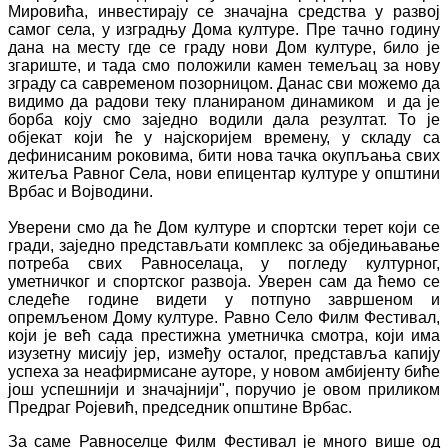
Мировића, инвестирају се значајна средства у развој
самог села, у изградњу Дома културе. Пре тачно годину
дана на месту где се граду нови Дом културе, било је
згариште, и тада смо положили камен темељац за нову
зграду са савременом позорницом. Данас сви можемо да
видимо да радови теку планираном динамиком и да је
борба коју смо заједно водили дала резултат. То је
објекат који ће у најскоријем времену, у складу са
дефинисаним роковима, бити нова тачка окупљања свих
житеља Равног Села, нови епицентар културе у општини
Врбас и Војводини.
Уверени смо да ће Дом културе и спортски терет који се
гради, заједно представљати комплекс за обједињавање
потреба свих Равноселаца, у погледу културног,
уметничког и спортског развоја. Уверен сам да ћемо се
следеће године видети у потпуно завршеном и
опремљеном Дому културе. Равно Село Филм Фестивал,
који је већ сада престижна уметничка смотра, који има
изузетну мисију јер, између осталог, представља капију
успеха за неафирмисане ауторе, у новом амбијенту биће
још успешнији и значајнији", поручио је овом приликом
Предраг Ројевић, председник општине Врбас.
За саме Равноселце Филм Фестивал је много више од