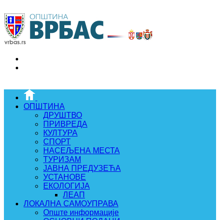
ОПШТИНА
ДРУШТВО
ПРИВРЕДА
КУЛТУРА
СПОРТ
НАСЕЉЕНА МЕСТА
ТУРИЗАМ
ЈАВНА ПРЕДУЗЕЋА
УСТАНОВЕ
ЕКОЛОГИЈА
ЛЕАП
ЛОКАЛНА САМОУПРАВА
Опште информације