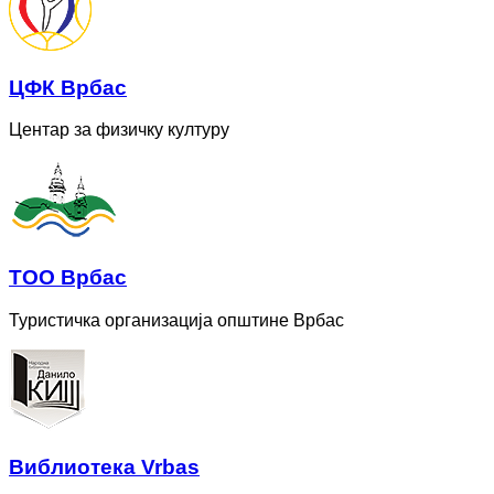
ЦФК Врбас
Центар за физичку културу
ТОО Врбас
Туристичка организација општине Врбас
Bиблиотека Vrbas