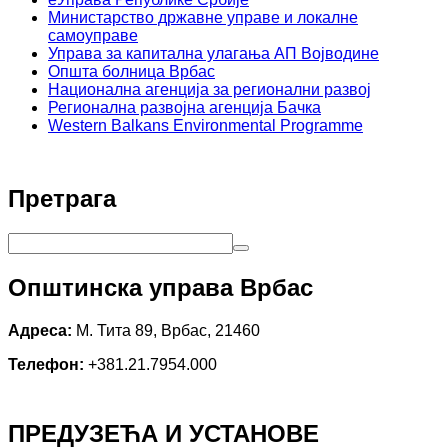
Министарство државне управе и локалне
самоуправе
Управа за капитална улагања АП Војводине
Општа болница Врбас
Национална агенција за регионални развој
Регионална развојна агенција Бачка
Western Balkans Environmental Programme
Претрага
Општинска управа Врбас
Адреса:
М. Тита 89, Врбас, 21460
Телефон:
+381.21.7954.000
ПРЕДУЗЕЋА И УСТАНОВЕ