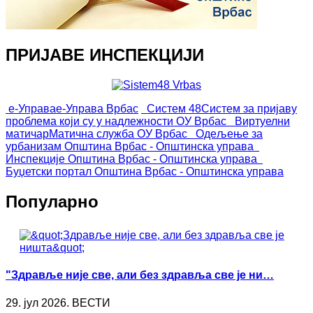
ПРИЈАВЕ ИНСПЕКЦИЈИ
е-Управа
е-Управа Врбас
Систем 48
Систем за пријаву
проблема који су у надлежности ОУ Врбас
Виртуелни
матичар
Матична служба ОУ Врбас
Одељење за
урбанизам
Општина Врбас - Општинска управа
Инспекције
Општина Врбас - Општинска управа
Буџетски портал
Општина Врбас - Општинска управа
Популарно
"Здравље није све, али без здравља све је ни…
29. јул 2026. ВЕСТИ