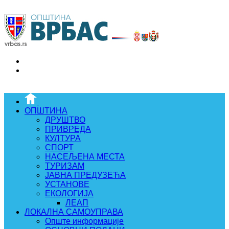
ОПШТИНА
ДРУШТВО
ПРИВРЕДА
КУЛТУРА
СПОРТ
НАСЕЉЕНА МЕСТА
ТУРИЗАМ
ЈАВНА ПРЕДУЗЕЋА
УСТАНОВЕ
ЕКОЛОГИЈА
ЛЕАП
ЛОКАЛНА САМОУПРАВА
Опште информације