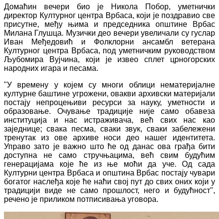
Домаћин вечери био је Никола Побор, уметнички
директор Културног центра Врбаса, који је поздравио све
присутне, међу њима и председника општине Врбас
Милана Глушца. Музички део вечери увеличали су гуслар
Иван Међедовић и Фолклорни ансамбл ветерана
Културног центра Врбаса, под уметничким руководством
Љубомира Вујчина, који је извео сплет црногорских
народних игара и песама.
"У времену у којем су многи облици нематеријалне
културне баштине угрожени, овакви архивски материјали
постају непроцењиви ресурси за науку, уметности и
образовање. Очување традиције није само обавеза
институција и нас истраживача, већ свих нас као
заједнице; свака песма, сваки звук, сваки забележени
тренутак из ове архиве носи део нашег идентитета.
Управо зато је важно што ће од данас ова грађа бити
доступна не само стручњацима, већ свим будућим
генерацијама које ће из ње моћи да уче. Од сада
Културни центра Врбаса и општина Врбас постају чувари
богатог наслеђа које ће наћи свој пут до свих оних који у
традицији виде не само прошлост, него и будућност",
речено је приликом потписивања уговора.