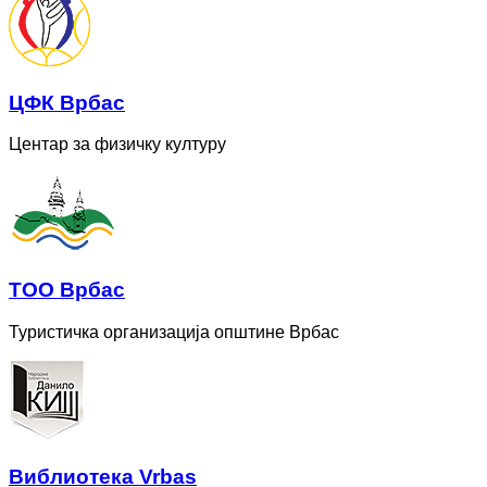
ЦФК Врбас
Центар за физичку културу
ТОО Врбас
Туристичка организација општине Врбас
Bиблиотека Vrbas