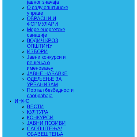
јавног значаја
О раду општинске
управе
ОБРАСЦИ И
ФОРМУЛАРИ
Мере енергетске
санације
ВОДИЧ КРОЗ
ОПШТИНУ
ИЗБОРИ
Јавни конкурси и
решења о
именовању
ЈАВНЕ НАБАВКЕ
ОДЕЉЕЊЕ ЗА
УРБАНИЗАМ
Портал безбедности
саобраћаја
ИНФО
ВЕСТИ
КУЛТУРА
КОНКУРСИ
ЈАВНИ ПОЗИВИ
САОПШТЕЊА/
ОБАВЕШТЕЊА