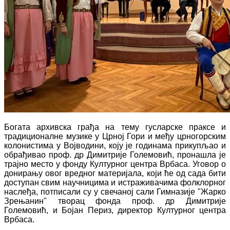
Богата архивска грађа на тему
гусларске праксе и
традиционалне музике у Црној Гори и међу црногорским
колонистима у Војводини,
коју је годинама прикупљао и
обрађивао
проф. др Димитрије Големовић, пронашла је
трајно место у фонду Културног центра Врбаса. Уговор о
донирању овог вредног материјала, који ће од сада бити
доступан свим научницима и истраживачима фолклорног
наслеђа, потписали су у свечаној сали Гимназије "Жарко
Зрењанин" творац фонда проф. др Димитрије
Големовић, и Бојан Периз, директор
Културног центра
Врбаса.