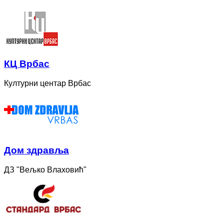
КЦ Врбас
Културни центар Врбас
Дом здравља
ДЗ "Вељко Влаховић"