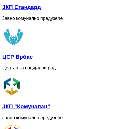
ЈКП Стандард
Јавно комунално предузеће
ЦСР Врбас
Центар за социјални рад
ЈКП "Комуналац"
Јавно комунално предузеће