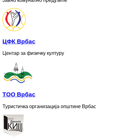
Јавно комунално предузеће
ЦФК Врбас
Центар за физичку културу
ТОО Врбас
Туристичка организација општине Врбас