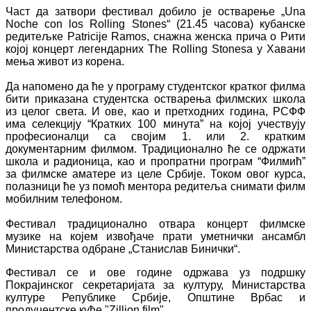
Част да затвори фестивал добило је остварење „Una
Noche con los Rolling Stones“ (21.45 часова) кубанске
редитељке Patricije Ramos, снажна женска прича о Рити
којој концерт легендарних The Rolling Stonesa у Хавани
мења живот из корена.
Да напомено да ће у програму студентског кратког филма
бити приказана студентска остварења филмских школа
из целог света. И ове, као и претходних година, РСФФ
има селекцију “Кратких 100 минута” на којој учествују
професионалци са својим 1. или 2. кратким
документарним филмом. Традиционално ће се одржати
школа и радионица, као и пропратни програм “Филмић”
за филмске аматере из целе Србије. Током овог курса,
полазници ће уз помоћ ментора редитеља снимати филм
мобилним телефоном.
Фестивал традиционално отвара концерт филмске
музике на којем извођаче прати уметнички ансамбл
Министарства одбране „Станислав Бинички“.
Фестивал се и ове године одржава уз подршку
Покрајинског секретаријата за културу, Министарства
културе Републике Србије, Општине Врбас и
продуцентске куће "Zillion film".