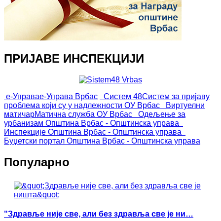
ПРИЈАВЕ ИНСПЕКЦИЈИ
е-Управа
е-Управа Врбас
Систем 48
Систем за пријаву
проблема који су у надлежности ОУ Врбас
Виртуелни
матичар
Матична служба ОУ Врбас
Одељење за
урбанизам
Општина Врбас - Општинска управа
Инспекције
Општина Врбас - Општинска управа
Буџетски портал
Општина Врбас - Општинска управа
Популарно
"Здравље није све, али без здравља све је ни…