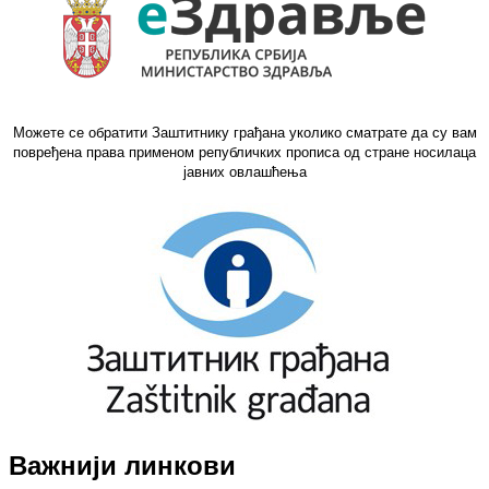
Можете се обратити Заштитнику грађана уколико сматрате да су вам
повређена права применом републичких прописа од стране носилаца
јавних овлашћења
Важнији линкови