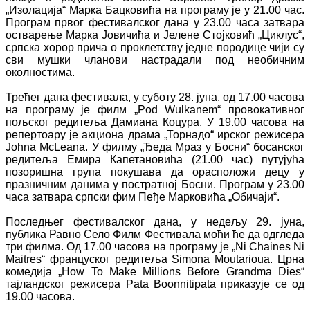
„Изолација“ Марка Бацковића на програму је у 21.00 час.
Програм првог фестивалског дана у 23.00 часа затвара
остварење Марка Јовичића и Јелене Стојковић „Циклус“,
српска хорор прича о проклетству једне породице чији су
сви мушки чланови настрадали под необичним
околностима.
Трећег дана фестивала, у суботу 28. јуна, од 17.00 часова
на програму је филм „Pod Wulkanem“ провокативног
пољског редитеља Дамиана Коцура. У 19.00 часова на
репертоару је акциона драма „Торнадо“ ирског режисера
Johna McLeana. У филму „Ђеда Мраз у Босни“ босанског
редитеља Емира Капетановића (21.00 час) путујућа
позоришна група покушава да орасположи децу у
празничним данима у постратној Босни. Програм у 23.00
часа затвара српски фим Пеђе Марковића „Обичаји“.
Последњег фестивалског дана, у недељу 29. јуна,
публика Равно Село Филм Фестивала моћи ће да одгледа
три филма. Од 17.00 часова на програму је „Ni Chaines Ni
Maitres“ француског редитеља Simona Moutarioua. Црна
комедија „How To Make Millions Before Grandma Dies“
тајландског режисера Pata Boonnitipata приказује се од
19.00 часова.