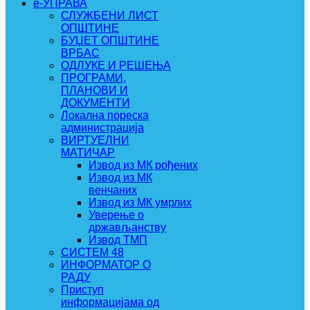
e-УПРАВА
СЛУЖБЕНИ ЛИСТ
ОПШТИНЕ
БУЏЕТ ОПШТИНЕ
ВРБАС
ОДЛУКЕ И РЕШЕЊА
ПРОГРАМИ,
ПЛАНОВИ И
ДОКУМЕНТИ
Локална пореска
администрација
ВИРТУЕЛНИ
МАТИЧАР
Извод из МК рођених
Извод из МК
венчаних
Извод из МК умрлих
Уверење о
држављанству
Извод ТМП
СИСТЕМ 48
ИНФОРМАТОР О
РАДУ
Приступ
информацијама од