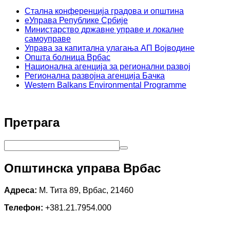
Стална конференција градова и општина
еУправа Републике Србије
Министарство државне управе и локалне
самоуправе
Управа за капитална улагања АП Војводине
Општа болница Врбас
Национална агенција за регионални развој
Регионална развојна агенција Бачка
Western Balkans Environmental Programme
Претрага
Општинска управа Врбас
Адреса:
М. Тита 89, Врбас, 21460
Телефон:
+381.21.7954.000