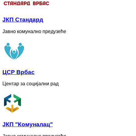
ЈКП Стандард
Јавно комунално предузеће
ЦСР Врбас
Центар за социјални рад
ЈКП "Комуналац"