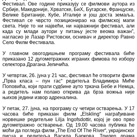
Фестивал. Ове године приказују се филмови аутора из
Србије, Македоније, Хрватске, БиХ, Бугарске, Француске,
Велике Британије, Кубе, Италије и још доста земаља.
Фестивал се чврсто позиционирао на филмској мапи
света. Није то ни највећи, ни најважнији фестивал, али
када су млади аутори у питању јесте веома важан”,
нагласио је Лазар Ристовски, оснивач и директор Равно
Село Филм Фестивала.
У главном овогодишњем програму фестивала биће
приказано 12 дугометражних играних фимова по избору
селектора Драгана Јеличића.
У четвртак, 26. јуна у 21 час, фестивал ће отворити филм
„Прва класа – пун гас“ редитеља Владимира Миће
Поповића, који прати судбине ауто тркача Бебе и Немца,
а редитељ нам полако открива да брза вожња није
њихов једини извор адреналина.
У петак, 27. јуна, на програму су четири остварења. У 17
часова биће приказан филм „Elskling“ награђиване
норвешке редитељке Lilja Ingofsdottir, којој је ово прво
дугометражно остварење. Од 19.00 часова публика ће
моћи да погледа филм „The End Of The River“, украјинског
писца и редитеља Васила Баркова. Трилер драма