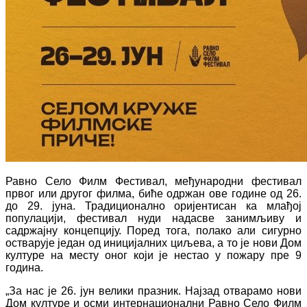
Равно Село Филм Фестивал, међународни фестивал
првог или другог филма, биће одржан ове године од 26.
до 29. јуна. Традиционално оријентисан ка млађој
популацији, фестивал нуди надасве занимљиву и
садржајну концепцију. Поред тога, полако али сигурно
остварује један од иницијалних циљева, а то је нови Дом
културе на месту оног који је нестао у пожару пре 9
година.
„За нас је 26. јун велики празник. Најзад отварамо нови
Дом културе и осми интернационални Равно Село Филм