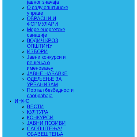
јавног значаја
О раду општинске
управе
ОБРАСЦИ И
ФОРМУЛАРИ
Мере енергетске
санације
ВОДИЧ КРОЗ
ОПШТИНУ
ИЗБОРИ
Јавни конкурси и
решења о
именовању
ЈАВНЕ НАБАВКЕ
ОДЕЉЕЊЕ ЗА
УРБАНИЗАМ
Портал безбедности
саобраћаја
ИНФО
ВЕСТИ
КУЛТУРА
КОНКУРСИ
ЈАВНИ ПОЗИВИ
САОПШТЕЊА/
ОБАВЕШТЕЊА