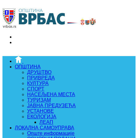
ОПШТИНА
ДРУШТВО
ПРИВРЕДА
КУЛТУРА
СПОРТ
НАСЕЉЕНА МЕСТА
ТУРИЗАМ
ЈАВНА ПРЕДУЗЕЋА
УСТАНОВЕ
ЕКОЛОГИЈА
ЛЕАП
ЛОКАЛНА САМОУПРАВА
Опште информације