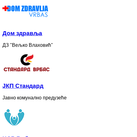
Дом здравља
ДЗ "Вељко Влаховић"
ЈКП Стандард
Јавно комунално предузеће