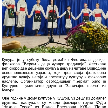
Куцура је у суботу била домаћин Фестивала дечијег
фолклора "Ђерам - деца чувари традиције". Фестивал
већ скоро две деценије окупља децу из читаве Војводине
основношколског узраста, који кроз своја фолклорна
друштва чувају, негују и презентују културу и фоклорно
наслеђе. Организатор овогодишњег "Ђерма" било је
Културно - уметничко друштво "Завичајно врело" из
Куцуре.
Ове године у Дому културе у Куцури, уз децу из домаћег
друштва, наступале су младе фоклорне групе КУД-а
"Никола Тесла" из Бачког Брестовца, КУД-а "Петар