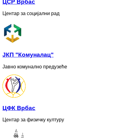
ЦСР Врбас
Центар за социјални рад
ЈКП "Комуналац"
Јавно комунално предузеће
ЦФК Врбас
Центар за физичку културу