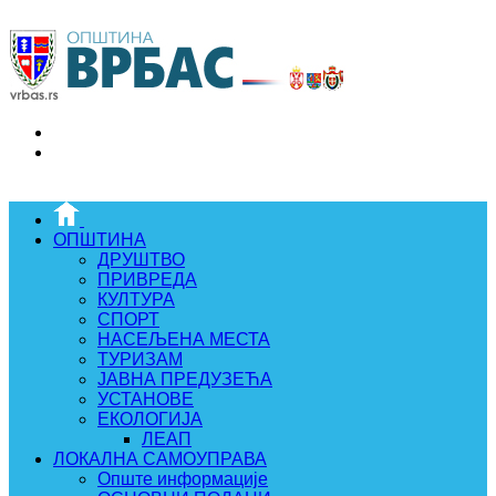
ОПШТИНА
ДРУШТВО
ПРИВРЕДА
КУЛТУРА
СПОРТ
НАСЕЉЕНА МЕСТА
ТУРИЗАМ
ЈАВНА ПРЕДУЗЕЋА
УСТАНОВЕ
ЕКОЛОГИЈА
ЛЕАП
ЛОКАЛНА САМОУПРАВА
Опште информације