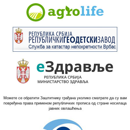
Можете се обратити Заштитнику грађана уколико сматрате да су вам
повређена права применом републичких прописа од стране носилаца
јавних овлашћења