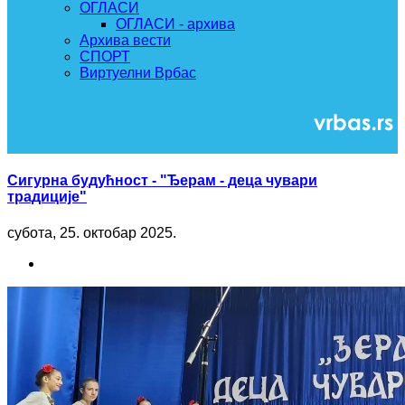
ОГЛАСИ
ОГЛАСИ - архива
Архива вести
СПОРТ
Виртуелни Врбас
Сигурна будућност - "Ђерам - деца чувари
традиције"
субота, 25. октобар 2025.