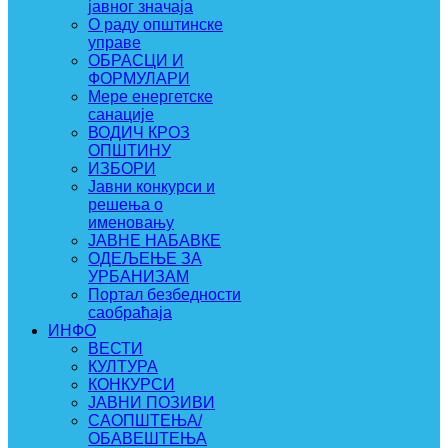
јавног значаја
О раду општинске
управе
ОБРАСЦИ И
ФОРМУЛАРИ
Мере енергетске
санације
ВОДИЧ КРОЗ
ОПШТИНУ
ИЗБОРИ
Јавни конкурси и
решења о
именовању
ЈАВНЕ НАБАВКЕ
ОДЕЉЕЊЕ ЗА
УРБАНИЗАМ
Портал безбедности
саобраћаја
ИНФО
ВЕСТИ
КУЛТУРА
КОНКУРСИ
ЈАВНИ ПОЗИВИ
САОПШТЕЊА/
ОБАВЕШТЕЊА