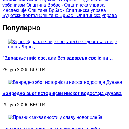
урбанизам
Општина Врбас - Општинска управа
Инспекције
Општина Врбас - Општинска управа
Буџетски портал
Општина Врбас - Општинска управа
Популарно
"Здравље није све, али без здравља све је ни…
29. јул 2026. ВЕСТИ
Ванредно због историјски ниског водостаја Дунава
29. јул 2026. ВЕСТИ
Празник захвалности у славу новог хлеба