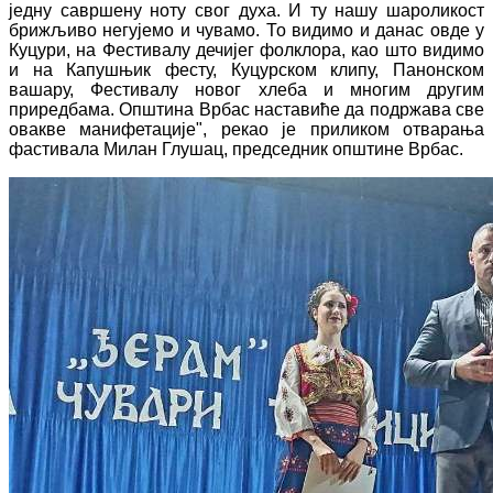
једну савршену ноту свог духа. И ту нашу шароликост
брижљиво негујемо и чувамо. То видимо и данас овде у
Куцури, на Фестивалу дечијег фолклора, као што видимо
и на Капушњик фесту, Куцурском клипу, Панонском
вашару, Фестивалу новог хлеба и многим другим
приредбама. Општина Врбас наставиће да подржава све
овакве манифетације", рекао је приликом отварања
фастивала Милан Глушац, председник општине Врбас.