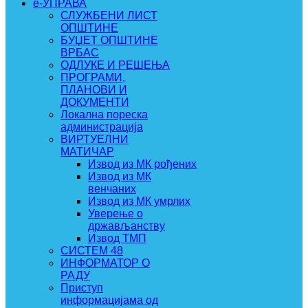
e-УПРАВА
СЛУЖБЕНИ ЛИСТ
ОПШТИНЕ
БУЏЕТ ОПШТИНЕ
ВРБАС
ОДЛУКЕ И РЕШЕЊА
ПРОГРАМИ,
ПЛАНОВИ И
ДОКУМЕНТИ
Локална пореска
администрација
ВИРТУЕЛНИ
МАТИЧАР
Извод из МК рођених
Извод из МК
венчаних
Извод из МК умрлих
Уверење о
држављанству
Извод ТМП
СИСТЕМ 48
ИНФОРМАТОР О
РАДУ
Приступ
информацијама од