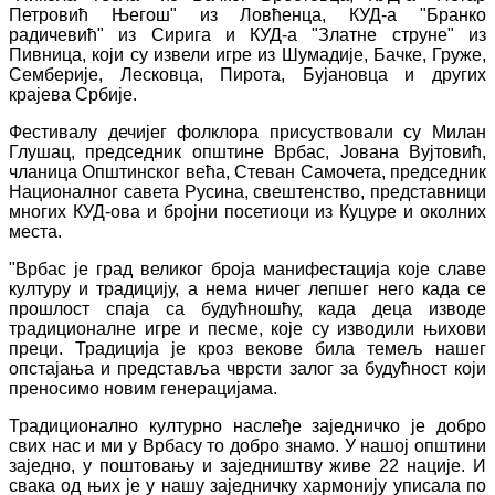
Петровић Његош" из Ловћенца, КУД-а "Бранко
радичевић" из Сирига и КУД-а "Златне струне" из
Пивница, који су извели игре из Шумадије, Бачке, Груже,
Семберије, Лесковца, Пирота, Бујановца и других
крајева Србије.
Фестивалу дечијег фолклора присуствовали су Милан
Глушац, председник општине Врбас, Јована Вујтовић,
чланица Општинског већа, Стеван Самочета, председник
Националног савета Русина, свештенство, представници
многих КУД-ова и бројни посетиоци из Куцуре и околних
места.
"Врбас је град великог броја манифестација које славе
културу и традицију, а нема ничег лепшег него када се
прошлост спаја са будућношћу, када деца изводе
традиционалне игре и песме, које су изводили њихови
преци. Традиција је кроз векове била темељ нашег
опстајања и представља чврсти залог за будућност који
преносимо новим генерацијама.
Традиционално културно наслеђе заједничко је добро
свих нас и ми у Врбасу то добро знамо. У нашој општини
заједно, у поштовању и заједништву живе 22 нације. И
свака од њих је у нашу заједничку хармонију уписала по