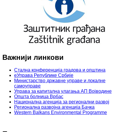
Важнији линкови
Стална конференција градова и општина
еУправа Републике Србије
Министарство државне управе и локалне
самоуправе
Управа за капитална улагања АП Војводине
Општа болница Врбас
Национална агенција за регионални развој
Регионална развојна агенција Бачка
Western Balkans Environmental Programme