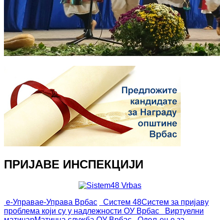
ПРИЈАВЕ ИНСПЕКЦИЈИ
е-Управа
е-Управа Врбас
Систем 48
Систем за пријаву
проблема који су у надлежности ОУ Врбас
Виртуелни
матичар
Матична служба ОУ Врбас
Одељење за