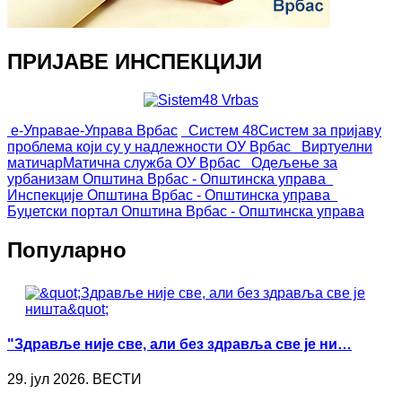
ПРИЈАВЕ ИНСПЕКЦИЈИ
е-Управа
е-Управа Врбас
Систем 48
Систем за пријаву
проблема који су у надлежности ОУ Врбас
Виртуелни
матичар
Матична служба ОУ Врбас
Одељење за
урбанизам
Општина Врбас - Општинска управа
Инспекције
Општина Врбас - Општинска управа
Буџетски портал
Општина Врбас - Општинска управа
Популарно
"Здравље није све, али без здравља све је ни…
29. јул 2026. ВЕСТИ