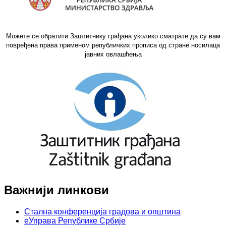
Можете се обратити Заштитнику грађана уколико сматрате да су вам
повређена права применом републичких прописа од стране носилаца
јавних овлашћења
Важнији линкови
Стална конференција градова и општина
еУправа Републике Србије