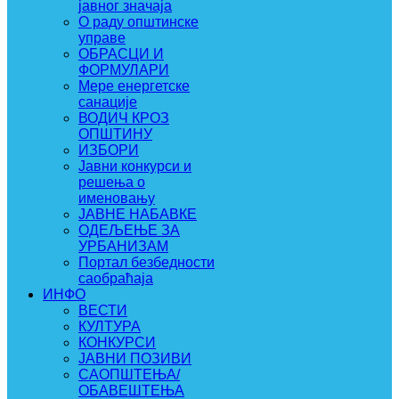
јавног значаја
О раду општинске
управе
ОБРАСЦИ И
ФОРМУЛАРИ
Мере енергетске
санације
ВОДИЧ КРОЗ
ОПШТИНУ
ИЗБОРИ
Јавни конкурси и
решења о
именовању
ЈАВНЕ НАБАВКЕ
ОДЕЉЕЊЕ ЗА
УРБАНИЗАМ
Портал безбедности
саобраћаја
ИНФО
ВЕСТИ
КУЛТУРА
КОНКУРСИ
ЈАВНИ ПОЗИВИ
САОПШТЕЊА/
ОБАВЕШТЕЊА