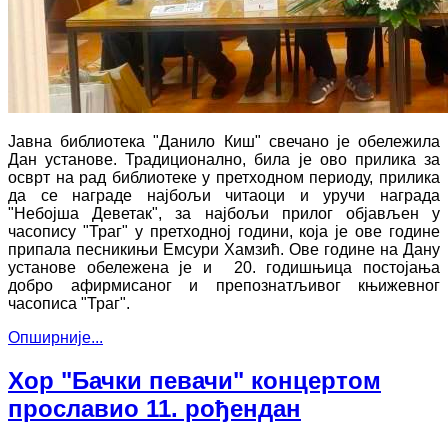
Јавна библиотека "Данило Киш" свечано је обележила
Дан установе. Традиционално, била је ово прилика за
осврт на рад библиотеке у претходном периоду, прилика
да се награде најбољи читаоци и уручи награда
"Небојша Деветак", за најбољи прилог објављен у
часопису "Траг" у претходној години, која је ове године
припала песникињи Емсури Хамзић. Ове године на Дану
установе обележена је и 20. годишњица постојања
добро афирмисаног и препознатљивог књижевног
часописа "Траг".
Опширније...
Хор "Бачки певачи" концертом
прославио 11. рођендан