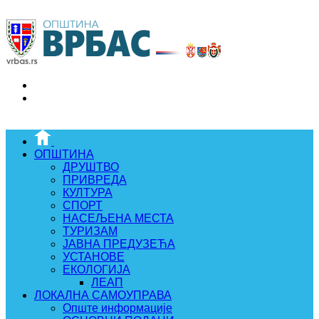
ОПШТИНА
ДРУШТВО
ПРИВРЕДА
КУЛТУРА
СПОРТ
НАСЕЉЕНА МЕСТА
ТУРИЗАМ
ЈАВНА ПРЕДУЗЕЋА
УСТАНОВЕ
ЕКОЛОГИЈА
ЛЕАП
ЛОКАЛНА САМОУПРАВА
Опште информације