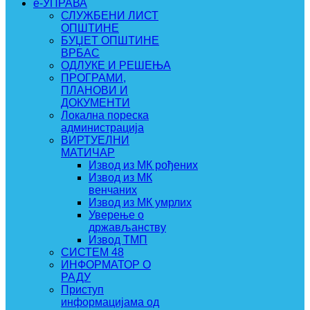
e-УПРАВА
СЛУЖБЕНИ ЛИСТ
ОПШТИНЕ
БУЏЕТ ОПШТИНЕ
ВРБАС
ОДЛУКЕ И РЕШЕЊА
ПРОГРАМИ,
ПЛАНОВИ И
ДОКУМЕНТИ
Локална пореска
администрација
ВИРТУЕЛНИ
МАТИЧАР
Извод из МК рођених
Извод из МК
венчаних
Извод из МК умрлих
Уверење о
држављанству
Извод ТМП
СИСТЕМ 48
ИНФОРМАТОР О
РАДУ
Приступ
информацијама од