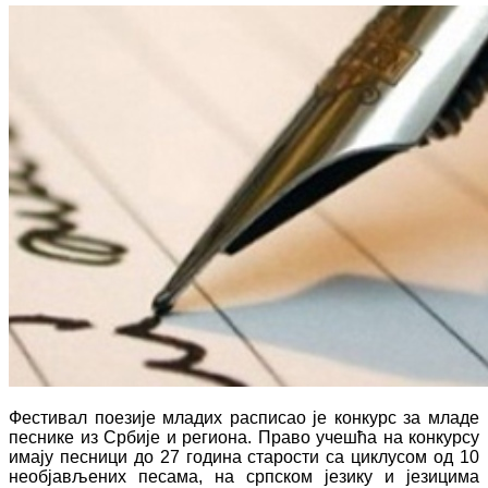
Фестивал поезије младих расписао је конкурс за младе
песнике из Србије и региона. Право учешћа на конкурсу
имају песници до 27 година старости са циклусом од 10
необјављених песама, на српском језику и језицима