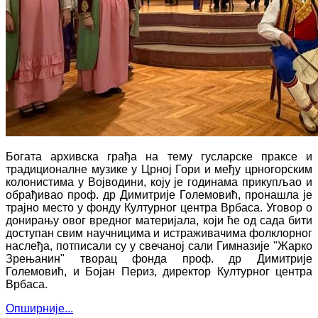
Богата архивска грађа на тему
гусларске праксе и
традиционалне музике у Црној Гори и међу црногорским
колонистима у Војводини,
коју је годинама прикупљао и
обрађивао
проф. др Димитрије Големовић, пронашла је
трајно место у фонду Културног центра Врбаса. Уговор о
донирању овог вредног материјала, који ће од сада бити
доступан свим научницима и истраживачима фолклорног
наслеђа, потписали су у свечаној сали Гимназије "Жарко
Зрењанин" творац фонда проф. др Димитрије
Големовић, и Бојан Периз, директор
Културног центра
Врбаса.
Опширније...