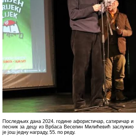
Последњих дана 2024. године афористичар, сатиричар и
песник за децу из Врбаса Веселин Милићевић заслужио
је још једну награду, 55. по реду.