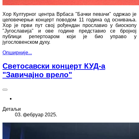
Хор Културног центра Врбаса "Бачки певачи" одржао је
целовечерњи концерт поводом 11 година од оснивања.
Хор је први пут свој рођендан прославио у биоскопу
"Југославија" и ове године представио се бројној
публици репертоаром који је био управо у
југословенском духу.
Опширније...
Светосавски концерт КУД-а
"Завичајно врело"
Детаљи
03. фебруар 2025.