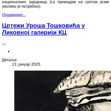
националних заједница (са преводом на српски језик
уколико је потребно).
Опширније...
Цртежи Уроша Тошковића у
Ликовној галерији КЦ
Детаљи
13. јануар 2025.