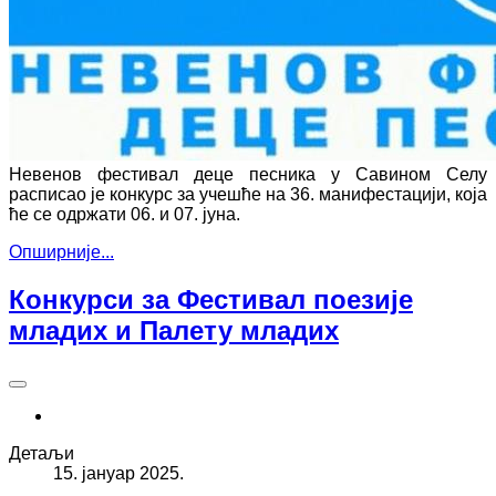
Невенов фестивал деце песника у Савином Селу
расписао је конкурс за учешће на 36. манифестацији, која
ће се одржати 06. и 07. јуна.
Опширније...
Конкурси за Фестивал поезије
младих и Палету младих
Детаљи
15. јануар 2025.