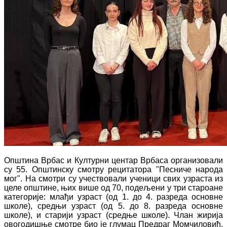
Општина Врбас и Културни центар Врбаса организовали
су 55. Општинску смотру рецитатора "Песниче народа
мог". На смотри су учествовали ученици свих узраста из
целе општине, њих више од 70, подељени у три староане
категорије: млађи узраст (од 1. до 4. разреда основне
школе), средњи узраст (од 5. до 8. разреда основне
школе), и старији узраст (средње школе). Члан жирија
овогодишње смотре био је глумац Предраг Момчиловић,