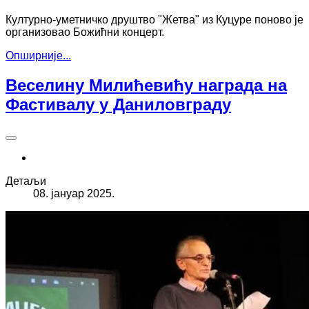
Културно-уметничко друштво "Жетва" из Куцуре поново је
организовао Божићни концерт.
Опширније...
Веселину Милићевићу награда на
Фастивалу у Даниловграду
Детаљи
08. јануар 2025.