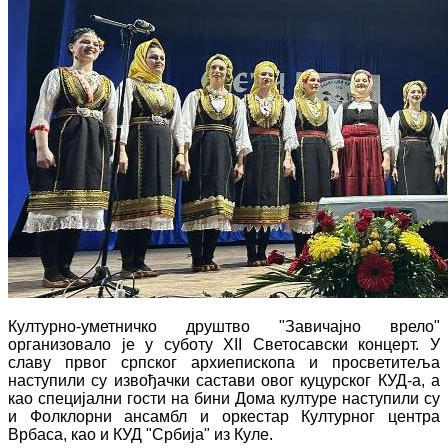
Културно-уметничко друштво "Завичајно врело"
организовало је у суботу XII Светосавски концерт. У
славу првог српског архиепископа и просветитеља
наступили су извођачки састави овог куцурског КУД-а, а
као специјални гости на бини Дома културе наступили су
и Фолклорни ансамбл и оркестар Културног центра
Врбаса, као и КУД "Србија" из Куле.