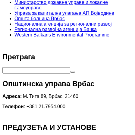
Министарство државне управе и локалне
самоуправе
Управа за капитална улагања АП Војводине
Општа болница Врбас
Национална агенција за регионални развој
Регионална развојна агенција Бачка
Western Balkans Environmental Programme
Претрага
Општинска управа Врбас
Адреса:
М. Тита 89, Врбас, 21460
Телефон:
+381.21.7954.000
ПРЕДУЗЕЋА И УСТАНОВЕ