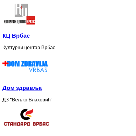
КЦ Врбас
Културни центар Врбас
Дом здравља
ДЗ "Вељко Влаховић"