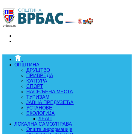
ОПШТИНА
ДРУШТВО
ПРИВРЕДА
КУЛТУРА
СПОРТ
НАСЕЉЕНА МЕСТА
ТУРИЗАМ
ЈАВНА ПРЕДУЗЕЋА
УСТАНОВЕ
ЕКОЛОГИЈА
ЛЕАП
ЛОКАЛНА САМОУПРАВА
Опште информације