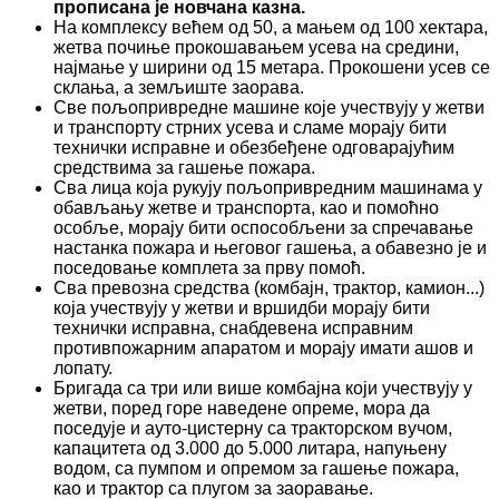
прописана је новчана казна.
На комплексу већем од 50, а мањем од 100 хектара,
жетва почиње прокошавањем усева на средини,
најмање у ширини од 15 метара. Прокошени усев се
склања, а земљиште заорава.
Све пољопривредне машине које учествују у жетви
и транспорту стрних усева и сламе морају бити
технички исправне и обезбеђене одговарајућим
средствима за гашење пожара.
Сва лица која рукују пољопривредним машинама у
обављању жетве и транспорта, као и помоћно
особље, морају бити оспособљени за спречавање
настанка пожара и његовог гашења, а обавезно је и
поседовање комплета за прву помоћ.
Сва превозна средства (комбајн, трактор, камион...)
која учествују у жетви и вршидби морају бити
технички исправна, снабдевена исправним
противпожарним апаратом и морају имати ашов и
лопату.
Бригада са три или више комбајна који учествују у
жетви, поред горе наведене опреме, мора да
поседује и ауто-цистерну са тракторском вучом,
капацитета од 3.000 до 5.000 литара, напуњену
водом, са пумпом и опремом за гашење пожара,
као и трактор са плугом за заоравање.