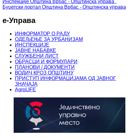
Инспекције
Општина Врбас - Општинска управа
Буџетски портал
Општина Врбас - Општинска управа
е-Управа
ИНФОРМАТОР О РАДУ
ОДЕЉЕЊЕ ЗА УРБАНИЗАМ
ИНСПЕКЦИЈЕ
ЈАВНЕ НАБАВКЕ
СЛУЖБЕНИ ЛИСТ
ОБРАСЦИ И ФОРМУЛАРИ
ПЛАНОВИ / ДОКУМЕНТИ
ВОДИЧ КРОЗ ОПШТИНУ
ПРИСТУП ИНФОРМАЦИЈАМА ОД ЈАВНОГ
ЗНАЧАЈА
AgroLIFE