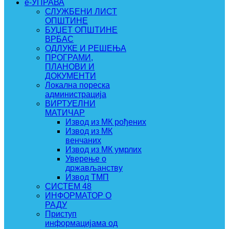
e-УПРАВА
СЛУЖБЕНИ ЛИСТ
ОПШТИНЕ
БУЏЕТ ОПШТИНЕ
ВРБАС
ОДЛУКЕ И РЕШЕЊА
ПРОГРАМИ,
ПЛАНОВИ И
ДОКУМЕНТИ
Локална пореска
администрација
ВИРТУЕЛНИ
МАТИЧАР
Извод из МК рођених
Извод из МК
венчаних
Извод из МК умрлих
Уверење о
држављанству
Извод ТМП
СИСТЕМ 48
ИНФОРМАТОР О
РАДУ
Приступ
информацијама од