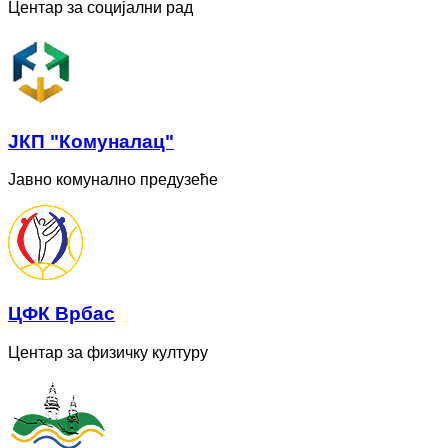
Центар за социјални рад
ЈКП "Комуналац"
Јавно комунално предузеће
ЦФК Врбас
Центар за физичку културу