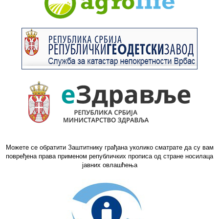
Можете се обратити Заштитнику грађана уколико сматрате да су вам
повређена права применом републичких прописа од стране носилаца
јавних овлашћења