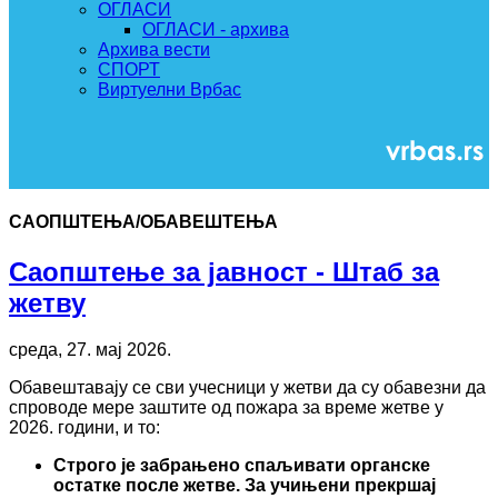
ОГЛАСИ
ОГЛАСИ - архива
Архива вести
СПОРТ
Виртуелни Врбас
САОПШТЕЊА/ОБАВЕШТЕЊА
Саопштење за јавност - Штаб за
жетву
среда, 27. мај 2026.
Обавештавају се сви учесници у жетви да су обавезни да
спроводе мере заштите од пожара за време жетве у
2026. години, и то:
Строго је забрањено спаљивати органске
остатке после жетве. За учињени прекршај