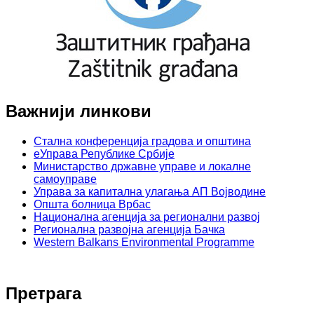
Важнији линкови
Стална конференција градова и општина
еУправа Републике Србије
Министарство државне управе и локалне
самоуправе
Управа за капитална улагања АП Војводине
Општа болница Врбас
Национална агенција за регионални развој
Регионална развојна агенција Бачка
Western Balkans Environmental Programme
Претрага