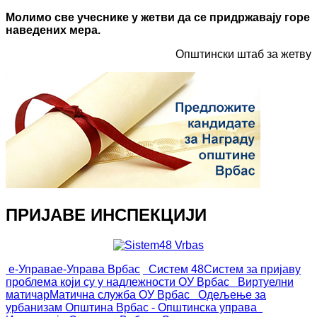
Молимо све учеснике у жетви да се придржавају горе
наведених мера.
Општински штаб за жетву
ПРИЈАВЕ ИНСПЕКЦИЈИ
е-Управа
е-Управа Врбас
Систем 48
Систем за пријаву
проблема који су у надлежности ОУ Врбас
Виртуелни
матичар
Матична служба ОУ Врбас
Одељење за
урбанизам
Општина Врбас - Општинска управа