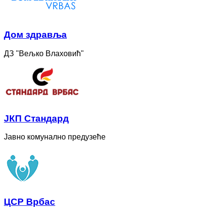
Дом здравља
ДЗ "Вељко Влаховић"
ЈКП Стандард
Јавно комунално предузеће
ЦСР Врбас