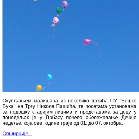
Окупљањем малишана из неколико вртића ПУ "Бошко
Буха" на Тргу Николе Пашића, те посетама установама
за подршку старијим лицима и представама за децу, у
понедељак је у Врбасу почело обележавање Дечије
недеље, која ове године траје од 01. до 07. октобра.
Опширније...