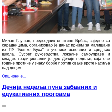
Милан Глушац, председник општине Врбас, заједно са
сарадницима, организовао је данас пријем за малишане
из ПУ "Бошко Буха" и ученике основних и средњих
школа. Сусрет руководства локалне самоуправе и
младих традиционални је део Дечије недеље, која ове
године протиче у знаку борбе против сваке врсте насиља
над децом.
Опширније...
Дечија недеља пуна забавних и
едукативних програма