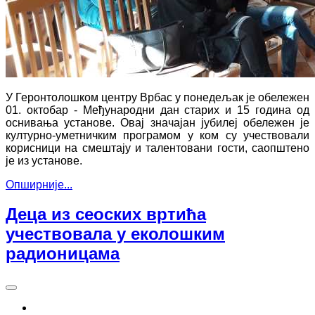
У Геронтолошком центру Врбас у понедељак је обележен
01. октобар - Међународни дан старих и 15 година од
оснивања установе. Овај значајан јубилеј обележен је
културно-уметничким програмом у ком су учествовали
корисници на смештају и талентовани гости, саопштено
је из установе.
Опширније...
Деца из сеоских вртића
учествовала у еколошким
радионицама