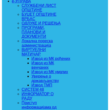
e-УПРАВА
СЛУЖБЕНИ ЛИСТ
ОПШТИНЕ
БУЏЕТ ОПШТИНЕ
ВРБАС
ОДЛУКЕ И РЕШЕЊА
ПРОГРАМИ,
ПЛАНОВИ И
ДОКУМЕНТИ
Локална пореска
администрација
ВИРТУЕЛНИ
МАТИЧАР
Извод из МК рођених
Извод из МК
венчаних
Извод из МК умрлих
Уверење о
држављанству
Извод ТМП
СИСТЕМ 48
ИНФОРМАТОР О
РАДУ
Приступ
информацијама од