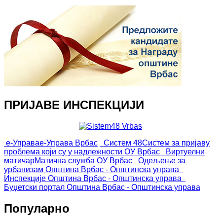
ПРИЈАВЕ ИНСПЕКЦИЈИ
е-Управа
е-Управа Врбас
Систем 48
Систем за пријаву
проблема који су у надлежности ОУ Врбас
Виртуелни
матичар
Матична служба ОУ Врбас
Одељење за
урбанизам
Општина Врбас - Општинска управа
Инспекције
Општина Врбас - Општинска управа
Буџетски портал
Општина Врбас - Општинска управа
Популарно