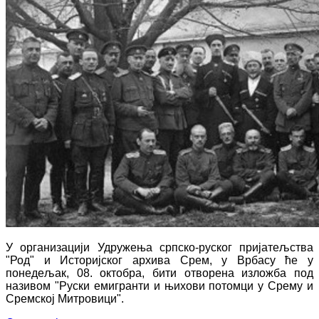
У организацији Удружења српско-руског пријатељства
"Род" и Историјског архива Срем, у Врбасу ће у
понедељак, 08. октобра, бити отворена изложба под
називом "Руски емигранти и њихови потомци у Срему и
Сремској Митровици".