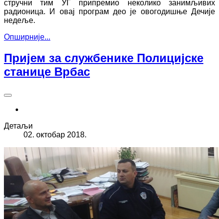
стручни тим УГ припремио неколико занимљивих
радионица. И овај програм део је овогодишње Дечије
недеље.
Опширније...
Пријем за службенике Полицијске
станице Врбас
Детаљи
02. октобар 2018.