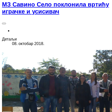
МЗ Савино Село поклонила вртићу
играчке и усисивач
Детаљи
08. октобар 2018.