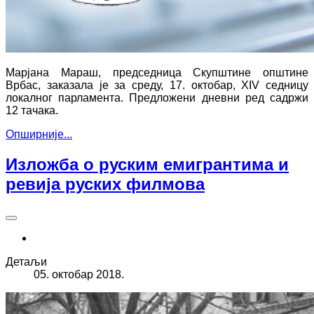
Марјана Мараш, председница Скупштине општине
Врбас, заказала је за среду, 17. октобар, XIV седницу
локалног парламента. Предложени дневни ред садржи
12 тачака.
Опширније...
Изложба о руским емигрантима и
ревија руских филмова
Детаљи
05. октобар 2018.