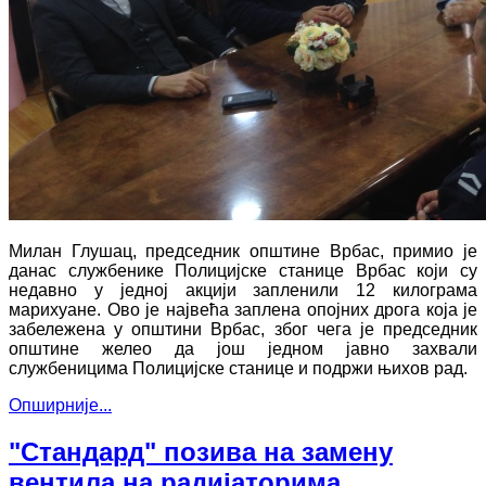
Милан Глушац, председник општине Врбас, примио је
данас службенике Полицијске станице Врбас који су
недавно у једној акцији запленили 12 килограма
марихуане. Ово је највећа заплена опојних дрога која је
забележена у општини Врбас, због чега је председник
општине желео да још једном јавно захвали
службеницима Полицијске станице и подржи њихов рад.
Опширније...
"Стандард" позива на замену
вентила на радијаторима