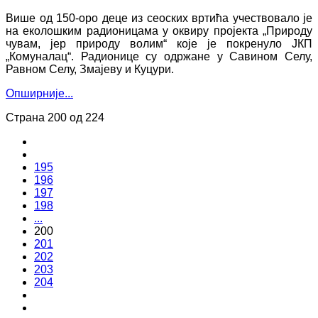
Више од 150-оро деце из сеоских вртића учествовало је
на еколошким радионицама у оквиру пројекта „Природу
чувам, јер природу волим“ које је покренуло ЈКП
„Комуналац“. Радионице су одржане у Савином Селу,
Равном Селу, Змајеву и Куцури.
Опширније...
Страна 200 од 224
195
196
197
198
...
200
201
202
203
204