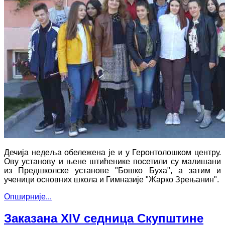
Дечија недеља обележена је и у Геронтолошком центру.
Ову установу и њене штићенике посетили су малишани
из Предшколске установе "Бошко Буха", а затим и
ученици основних школа и Гимназије "Жарко Зрењанин".
Опширније...
Заказана XIV седница Скупштине