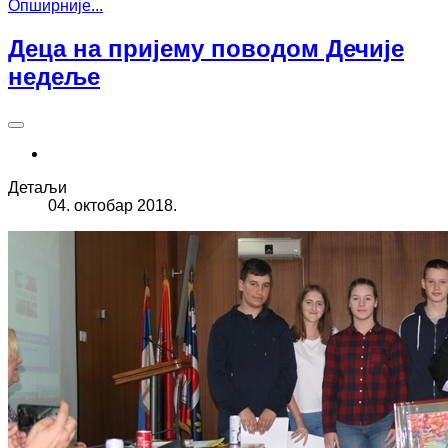
Опширније...
Деца на пријему поводом Дечије
недеље
Детаљи
04. октобар 2018.