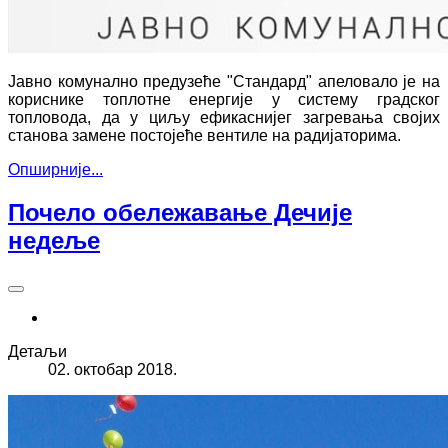
Јавно комунално предузеће "Стандард" апеловало је на
кориснике топлотне енергије у систему градског
топловода, да у циљу ефикаснијег загревања својих
станова замене постојеће вентиле на радијаторима.
Опширније...
Почело обележавање Дечије
недеље
Детаљи
02. октобар 2018.