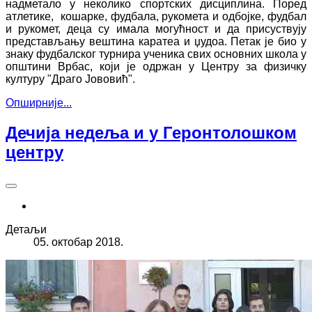
надметало у неколико спортских дисциплина. Поред
атлетике, кошарке, фудбала, рукомета и одбојке, фудбал
и рукомет, деца су имала могућност и да присуствују
представљању вештина каратеа и џудоа. Петак је био у
знаку фудбалског турнира ученика свих основних школа у
општини Врбас, који је одржан у Центру за физичку
културу "Драго Јововић".
Опширније...
Дечија недеља и у Геронтолошком
центру
Детаљи
05. октобар 2018.