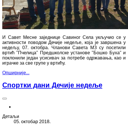
И Савет Месне заједнице Савиног Села укључио се у
активности поводом Дечије недеље, која је завршена у
недељу, 07. октобра. Чланови Савета МЗ су посетили
вртић "Пчелица" Предшколске установе "Бошко Буха" и
поклонили један усисивач за потребе одржавања, као и
играчке за све групе у вртићу.
Опширније...
Спортки дани Дечије недеље
Детаљи
05. октобар 2018.