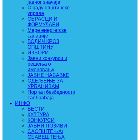
јавног значаја
О раду општинске
управе
ОБРАСЦИ И
ФОРМУЛАРИ
Мере енергетске
санације
ВОДИЧ КРОЗ
ОПШТИНУ
ИЗБОРИ
Јавни конкурси и
решења о
именовању
ЈАВНЕ НАБАВКЕ
ОДЕЉЕЊЕ ЗА
УРБАНИЗАМ
Портал безбедности
саобраћаја
ИНФО
ВЕСТИ
КУЛТУРА
КОНКУРСИ
ЈАВНИ ПОЗИВИ
САОПШТЕЊА/
ОБАВЕШТЕЊА