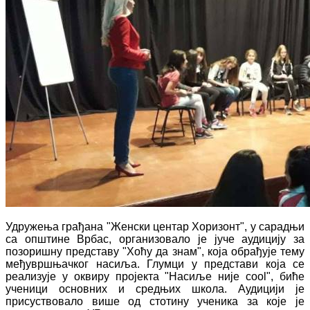
Удружења грађана "Женски центар Хоризонт", у сарадњи
са општине Врбас, организовало је јуче аудицију за
позоришну представу "Хоћу да знам", која обрађује тему
међувршњачког насиља. Глумци у представи која се
реализује у оквиру пројекта "Насиље није cool", биће
ученици основних и средњих школа. Аудицији је
присуствовало више од стотину ученика за које је