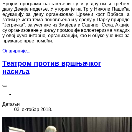
Бројни програми настављени су и у другом и трећем
дану Дечије недеље. У уторак је на Тргу Николе Пашића
едукацију за децу организовао Црвени крст Врбаса, а
затим је иста тема поновљена и у среду у Парку природе
"Јегричка", за ученике из Змајева и Савиног Села. Акције
су организоване у циљу промоције волонтеризма младих
у овој хуманитарној организацији, као и обуке ученика за
пружање прве помоћи.
Опширније...
Театром против вршњачког
насиља
Детаљи
03. октобар 2018.