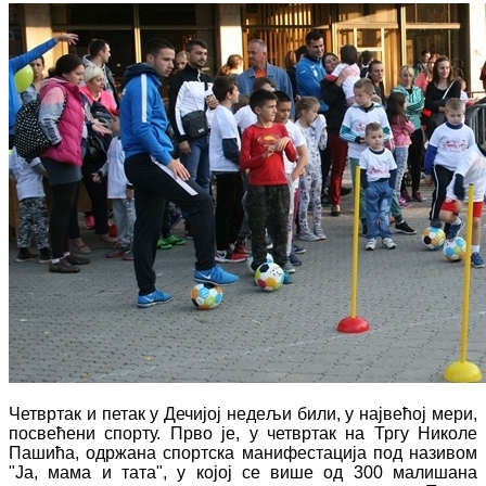
Четвртак и петак у Дечијој недељи били, у највећој мери,
посвећени спорту. Прво је, у четвртак на Тргу Николе
Пашића, одржана спортска манифестација под називом
"Ја, мама и тата", у којој се више од 300 малишана