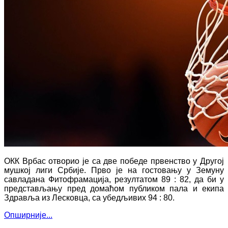
ОКК Врбас отворио је са две победе првенство у Другој
мушкој лиги Србије. Прво је на гостовању у Земуну
савладана Фитофрамација, резултатом 89 : 82, да би у
представљању пред домаћом публиком пала и екипа
Здравља из Лесковца, са убедљивих 94 : 80.
Опширније...