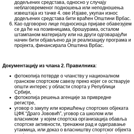
додељених средстава, односно у случају
неблаговременог подношења или неподношења
извештаја из тачке 4. ове Изјаве, укупан износ
додељених средстава бити враћен Општини Врбас.
Као одговорно лице подносиоца пријаве обавезујем
се да ће на позивницама, брошурама, осталом
штампаном материјалу или на други одговарајући
начин бити објављено да је реализацију програма и
пројекта, финансирала Општина Врбас.
Документацију из члана 2. Правилника
:
фотокопија потврде о чланству у националном
гранском спортском савезу преко којег се остварује
општи интерес у области спорта у Републици
Србији,
фотокопија решења агенције за привредне
регистре,
уговор o закупу или коришћењу спортских објеката
ЦФК “Драго Јововић”, уговор са школом или
власником у којем спортска организација обавља
спортске активности, тренажни рад и одигравање
утакмица, или доказ о власништву спортског објекта