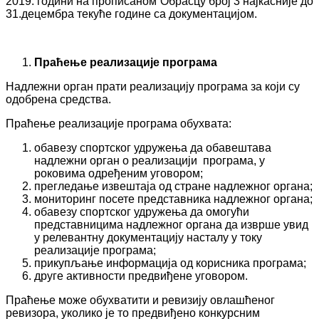
2019. години на прописаном Обрасцу број 3 најкасније до
31.децембра текуће године са документацијом.
Праћење реализације програма
Надлежни орган прати реализацију програма за који су
одобрена средства.
Праћење реализације програма обухвата:
обавезу спортског удружења да обавештава
надлежни орган о реализацији програма, у
роковима одређеним уговором;
прегледање извештаја од стране надлежног органа;
мониторинг посете представника надлежног органа;
обавезу спортског удружења да омогући
представницима надлежног органа да изврше увид
у релевантну документацију насталу у току
реализације програма;
прикупљање информација од корисника програма;
друге активности предвиђене уговором.
Праћење може обухватити и ревизију овлашћеног
ревизора, уколико је то предвиђено конкурсним