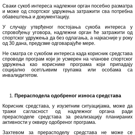
Сваки сукоб интереса надлежни орган посебно разматра
и може од спортског удружења затражити сва потребна
обавештења и документацију.
У случају утврђеног постојања сукоба интереса у
спровођењу уговора, надлежни орган ће затражити од
спортског удружења да без одлагања, а најкасније у року
од 30 дана, предузме одговарајуће мере.
Не сматра се сукобом интереса када корисник средстава
спроводи програм који је усмерен на чланове спортског
удружења као кориснике програма који припадају
социјално осетљивим групама или особама са
инвалидитетом.
Прерасподела одобреног износа средстава
Корисник средстава, у изузетним ситуацијама, може да
тражи сагласност од надлежног органа ради
прерасподеле средстава за реализацију планираних
активности у оквиру одобреног програма.
Захтевом за прерасподелу средстава не може се