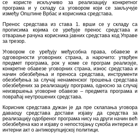
се користе искључиво за реализацију конкретног
програма и у складу са уговором који се закључује
између Општине Врбас и корисника средстава.
Пренос средстава из става 1. врши се у складу са
прописима којима се уређује пренос средстава и
отварање рачуна корисника јавних средстава код Управе
за трезор.
Уговором се уређују међусобна права, обавезе и
одговорности уговорних страна, а нарочито: утврђен
предмет програма, рок у коме се програм реализује,
конкретне обавезе уговорних страна, износ средстава и
начин обезбеђења и преноса средстава, инструменти
обезбеђења за случај ненаменског трошења средстава
обезбеђених за реализацију програма, односно за случај
неизвршења уговорне обавезе – предмета програма и
повраћај неутрошених средстава.
Корисник средстава дужан је да пре склапања уговора
даваоцу средстава достави изјаву да средства за
реализацију одобреног програма нису на други начин већ
обезбеђена као и изјаву о непостојању сукоба интереса и
интерни акт о антикорупцијској политици.