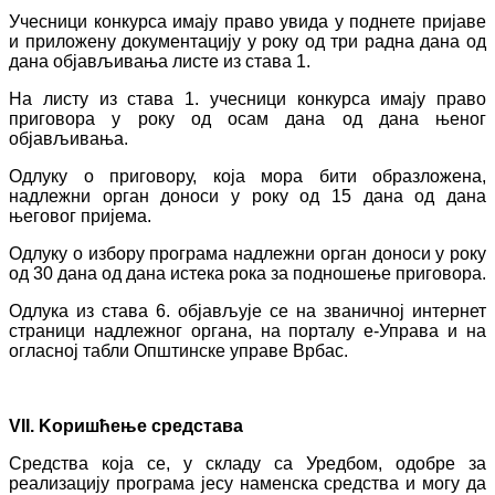
Учесници конкурса имају право увида у поднете пријаве
и приложену документацију у року од три радна дана од
дана објављивања листе из става 1.
На листу из става 1. учесници конкурса имају право
приговора у року од осам дана од дана њеног
објављивања.
Одлуку о приговору, која мора бити образложена,
надлежни орган доноси у року од 15 дана од дана
његовог пријема.
Одлуку о избору програма надлежни орган доноси у року
од 30 дана од дана истека рока за подношење приговора.
Oдлука из става 6. објављује се на званичној интернет
страници надлежног органа, на порталу е-Управа и на
огласној табли Општинске управе Врбас.
VII
.
K
оришћење средстава
Средства која се, у складу са Уредбом, одобре за
реализацију програма јесу наменска средства и могу да