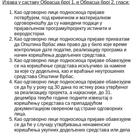
Изјава у саставу Обрасца број 1. и Обрасца број 2. гласи:
Као одговорно лице подносиоца пријаве
потврђујем, под кривичном и материјалном
одговорношћу да су наведени подаци у
пријављеном програму/пројекту истинити и
веродостојни.
Као одговорно лице подносиоца пријаве прихватам
да Општина Врбас има право да у било које време
контролише дате податке, реализацију програма и
начин коришћења додељених средстава.
Као одговорно лице подносиоца пријаве обавезујем
се на коришћење средстава искључиво за намене
за које су додељена, као и враћање неутрошених
средстава Општини Врбас.
Као одговорно лице подносиоца пријаве обавезујем
се да ћу у року од 30 дана по истеку рока утврђеног
за реализацију пројекта, а најкасније, до 31.
децембра текуће године поднети извештај о
коришћењу средстава са припадајућом
документацијом овереном од стране одговорних
лица.
Као одговорно лице подносиоца пријаве обавезујем
се да ће у случају утврђивања ненаменског
коришћења укупних додељених средстава или дела