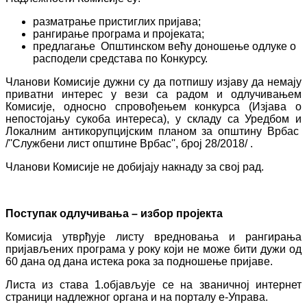
разматрање пристиглих пријава;
рангирање програма и пројеката;
предлагање Општинском већу доношење одлуке о
расподели средстава по Конкурсу.
Чланови Комисије дужни су да потпишу изјаву да немају
приватни интерес у вези са радом и одлучивањем
Комисије, односно спровођењем конкурса (Изјава о
непостојању сукоба интереса), у складу са Уредбом и
Локалним антикорупцијским планом за општину Врбас
/''Службени лист општине Врбас'', број 28/2018/ .
Чланови Комисије не добијају накнаду за свој рад.
Поступак одлучивања – избор пројекта
Комисија утврђује листу вредновања и рангирања
пријављених програма у року који не може бити дужи од
60 дана од дана истека рока за подношење пријаве.
Листа из става 1.објављује се на званичној интернет
страници надлежног органа и на порталу е-Управа.