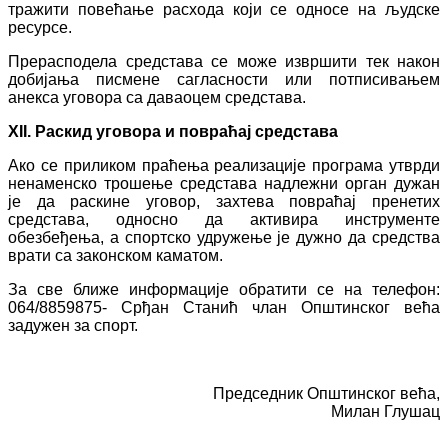
тражити повећање расхода који се односе на људске
ресурсе.
Прерасподела средстава се може извршити тек након
добијања писмене сагласности или потписивањем
анекса уговора са даваоцем средстава.
XII.
Раскид уговора и повраћај средстава
Ако се приликом праћења реализације програма утврди
ненаменско трошење средстава надлежни орган дужан
је да раскине уговор, захтева повраћај пренетих
средстава, односно да активира инструменте
обезбеђења, а спортско удружење је дужно да средства
врати са законском каматом.
За све ближе информације обратити се на телефон:
064/8859875- Срђан Станић члан Општинског већа
задужен за спорт.
Председник Општинског већа,
Милан Глушац