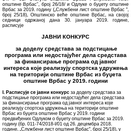
општине Врбас'', број 26/18/ и Одлуке о буџету општине
Врбас за 2019. годину („Службени лист општине Врбас ”,
број 25/18), Општинско веће општине Врбас, на својој
седници одржаној дана 30. јануара 2019. године,
расписује
ЈАВНИ
КОНКУРС
за
доделу средстава
за подстицање
програма или недостајућег дела средстава
за финансирање програма од јавног
интереса које реализују
спортска удружења
на територији општине
В
рбас
из буџета
општине Врбас
у
2019.
години
I
. Расписује се јавни конкурс
за доделу средстава за
подстицање програма или недостајућег дела средстава
за финансирање програма од јавног интереса које
реализују спортска удружења на територији општине
Врбас из буџета општине Врбас у 2019. години
предвиђених Одлуком о буџету општине Врбас за 2019.
годину (бр. 011-74/2018-I/01 од 26. децембра 2018.
године, „Службени лист општине Врбас”, број 25/18), у