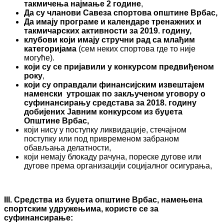
такмичења најмање
2
године
,
Да су чланови Савеза спортова општине Врбас,
Да имају програме
и
календаре тренажних и
такмичарских активности
за 20
19
.
годину
,
клубови који имају стручни рад са млађим
категоријама
(сем неких спортова где то није
могуће).
који су се пријавили у конкурсом предвиђеном
року
,
који
су оправдали финансијским извештајем
наменски утрошак по закљученом уговору о
суфинансирању средстава за 201
8
. годину
добијених Јавним конкурсом из буџета
Општине Врбас,
који нису у поступку ликвидације, стечајном
поступку или под привременом забраном
обављања делатности,
који немају блокаду рачуна, пореске дугове или
дугове према организацији социјалног осигурања,
III
. Средства из буџета општине Врбас, намењена
спортским
удружењима, користе се за
суфинансирање: