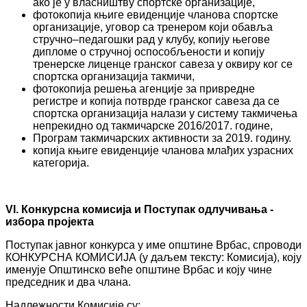
ако је у власништву спортске организације,
фотокопија књиге евиденције чланова спортске
организације, уговор са тренером који обавља
стручно–педагошки рад у клубу, копију његове
дипломе о стручној оспособљености и копију
тренерске лиценце гранског савеза у оквиру ког се
спортска организација такмичи,
фотокопија решења aгенције за привредне
регистре и копија потврде гранског савеза да се
спортска организација налази у систему такмичења
непрекидно од такмичарске 2016/2017. године,
Програм такмичарских активности за 2019. годину.
копија књиге евиденције чланова млађих узрасних
категорија.
VI
. Конкурсна комисија и Поступак одлучивања -
избора пројекта
Поступак јавног конкурса у име општине Врбас, спроводи
КОНКУРСНА КОМИСИЈА (у даљем тексту: Комисија), коју
именује Општинско веће општине Врбас и коју чине
председник и два члана.
Надлежности Комисије су: