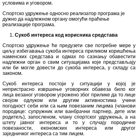
условима и уговором.
Спортско удружење односно реализатор програма је
дужно да надлежном органу омогући праћење
реализације програма.
Сукоб интереса код корисника средстава
Спортско удружење ће предузети све потребне мере у
циљу избегавања сукоба интереса приликом коришћења
наменских средстава и одмах по сазнању обавестити
надлежни орган о свим ситуацијама које представљају
или би могле довести до сукоба интереса, у складу са
законом.
Сукоб интереса постоји у ситуацији у којој је
непристрасно извршење уговорних обавеза било ког
лица везаног уговором угрожено због прилике да то лице
својом одлуком или другим активностима учини
погодност себи или са њим повезаним лицима (чланови
породице: супружник или ванбрачни партнер, дете или
родитељ), запосленом, члану спортског удружења, а на
штету јавног интереса и то у случају породичне
повезаности, економских интереса или другог
заједничког интереса са тим лицем.