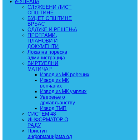
e-УПРАВА
СЛУЖБЕНИ ЛИСТ
ОПШТИНЕ
БУЏЕТ ОПШТИНЕ
ВРБАС
ОДЛУКЕ И РЕШЕЊА
ПРОГРАМИ,
ПЛАНОВИ И
ДОКУМЕНТИ
Локална пореска
администрација
ВИРТУЕЛНИ
МАТИЧАР
Извод из МК рођених
Извод из МК
венчаних
Извод из МК умрлих
Уверење о
држављанству
Извод ТМП
СИСТЕМ 48
ИНФОРМАТОР О
РАДУ
Приступ
информацијама од