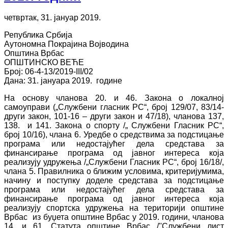
четвртак, 31. јануар 2019.
Република Србија
Аутономна Покрајина Војводина
Општина Врбас
ОПШТИНСКО ВЕЋЕ
Број: 06-4-13/2019-III/02
Дана: 31. јануара 2019. године
На основу чланова 20. и 46. Закона о локалној
самоуправи („Службени гласник РС“, број 129/07, 83/14-
други закон, 101-16 – други закон и 47/18), чланова 137,
138. и 141. Закона о спорту /„ Службени Гласник РС“,
брoj 10/16), члана 6. Уредбе о средствима за подстицање
програма или недостајућег дела средстава за
финансирање програма од јавног интереса која
реализују удружења /„Службени Гласник РС“, број 16/18/,
члана 5. Правилника о ближим условима, критеријумима,
начину и поступку доделе средстава за подстицање
програма или недостајућег дела средстава за
финансирање програма од јавног интереса која
реализују спортска удружења на територији општине
Врбас из буџета општине Врбас у 2019. години, чланова
14. и 61. Статута општине Врбас /''Службени лист