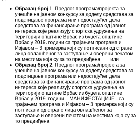
Образац број 1.
Предлог програма/пројекта за
учешће на јавном конкурсу за доделу средстава за
подстицање програма или недостајућег дела
средстава за финансирање програма од јавног
интереса које реализују спортска удружења на
територији општине Врбас из буџета општине
Врбас у 2019. години са трајањем програма и
Изјавом – 3 примерка који су потписани од стране
лица овлашћеног за заступање и оверени печатом
на местима која су за то предвиђена или
Образац број 2
. Предлог програма/пројекта за
учешће на јавном конкурсу за доделу средстава за
подстицање програма или недостајућег дела
средстава за финансирање програма од јавног
интереса које реализују спортска удружења на
територији општине Врбас из буџета општине
Врбас у 2019. години – МАНИФЕСТАЦИЈЕ - са
трајањем програма и Изјавом – 3 примерка који су
потписани од стране лица овлашћеног за
заступање и оверени печатом на местима која су за
то предвиђена.