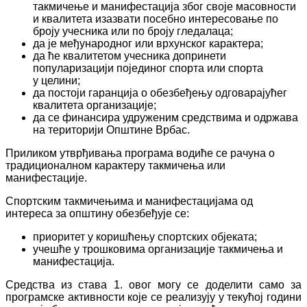
такмичење и манифестација због своје масовности
и квалитета изазвати посебно интересовање по
броју учесника или по броју гледалаца;
да је међународног или врхунског карактера;
да ће квалитетом учесника допринети
популаризацији појединог спорта или спорта
у целини;
да постоји гаранција о обезбеђењу одговарајућег
квалитета организације;
да се финансира удруженим средствима и одржава
на територији Општине Врбас.
Приликом утврђивања програма водиће се рачуна о
традиционалном карактеру такмичења или
манифестације.
Спортским такмичењима и манифестацијама од
интереса за општину обезбеђује се:
приоритет у коришћењу спортских објеката;
учешће у трошковима организације такмичења и
манифестација.
Средства из става 1. овог могу се доделити само за
програмске активности које се реализују у текућој години