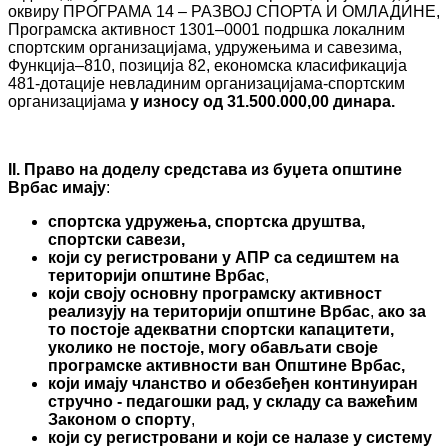
оквиру ПРОГРАМА 14 – РАЗВОЈ СПОРТА И ОМЛАДИНЕ,
Програмска активност 1301–0001 подршка локалним
спортским организацијама, удружењима и савезима,
Функција–810, позиција 82, економска класификација
481-дотације невладиним организацијама-спортским
организацијама
у износу од 31.
500.000,00
динара.
II
. Право на доделу средстава
из буџета општине
Врбас имају
:
спортска удружења, спортска друштва,
спортски савези,
који су регистровани у АПР са седиштем на
територији
општине
Врбас
,
који своју основну програмску активност
реализују на територији
општине Врбас
,
ако
за
то постоје адекватни спортски капацитети,
уколико не постоје, могу обављати своје
програмске активности ван Општине Врбас,
који имају чланство и обезбеђен континуиран
стручно - педагошки рад
, у складу са
важећим
Законом о спорту
,
који
су регистровани и
који
се налазе у систему