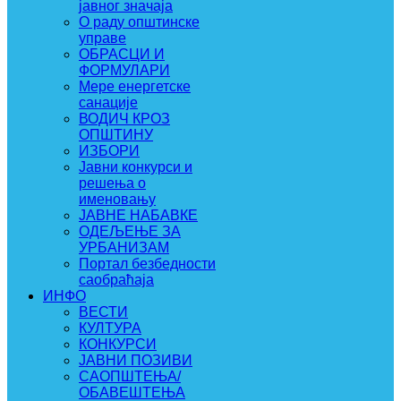
јавног значаја
О раду општинске
управе
ОБРАСЦИ И
ФОРМУЛАРИ
Мере енергетске
санације
ВОДИЧ КРОЗ
ОПШТИНУ
ИЗБОРИ
Јавни конкурси и
решења о
именовању
ЈАВНЕ НАБАВКЕ
ОДЕЉЕЊЕ ЗА
УРБАНИЗАМ
Портал безбедности
саобраћаја
ИНФО
ВЕСТИ
КУЛТУРА
КОНКУРСИ
ЈАВНИ ПОЗИВИ
САОПШТЕЊА/
ОБАВЕШТЕЊА