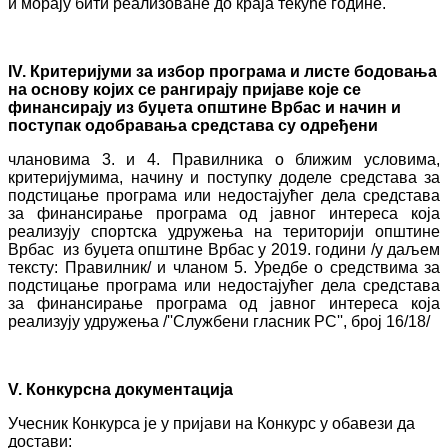
и морају бити реализоване до краја текуће године.
IV
. Критеријуми за избор програма
и листе бодовања
на основу којих се рангирају пријаве које се
финансирају из буџета општине Врбас и начин и
поступак одобравања
средстава су одређени
члановима 3. и 4. Правилника о ближим условима,
критеријумима, начину и поступку доделе средстава за
подстицање програма или недостајућег дела средстава
за финансирање програма од јавног интереса која
реализују спортска удружења на територији општине
Врбас из буџета општине Врбас у 2019. години /у даљем
тексту: Правилник/ и чланом 5. Уредбе о средствима за
подстицање програма или недостајућег дела средстава
за финансирање програма од јавног интереса која
реализују удружења /''Службени гласник РС'', број 16/18/
V
. Конкурсна документација
Учесник Конкурса је у пријави на Конкурс у обавези да
достави: