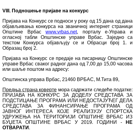
VIII
. Подношење пријаве на конкурс
Пријава на Конкурс се подноси у року од 15 дана од дана
објављивања конкурса на званичној интернет страници
Општине Врбас
www.vrbas.net
, порталу e-Управа и
огласној табли Општинске управе Врбас. Заједно са
текстом Конкурса објављују се и Обрасци број 1. и
Образац број 2.
Пријава на Конкурс се предаје на писарницу Општинске
управе Врбас сваког радног дана од 7,00 до 15,00 часова
или шаље поштом на адресу:
Општинска управа Врбас, 21460 ВРБАС, М.Тита 89,
Предња страна коверте
мора садржати следеће податке:
ПРИЈАВА НА КОНКУРС ЗА ДОДЕЛУ СРЕДСТАВА ЗА
ПОДСТИЦАЊЕ ПРОГРАМА ИЛИ НЕДОСТАЈУЋЕГ ДЕЛА
СРЕДСТАВА ЗА ФИНАНСИРАЊЕ ПРОГРАМА ОД
ЈАВНОГ ИНТЕРЕСА КОЈЕ РЕАЛИЗУЈУ СПОРТСКА
УДРУЖЕЊА НА ТЕРИТОРИЈИ ОПШТИНЕ ВРБАС ИЗ
БУЏЕТА ОПШТИНЕ ВРБАС У 2019. ГОДИНИ -
НЕ
ОТВАРАТИ
.