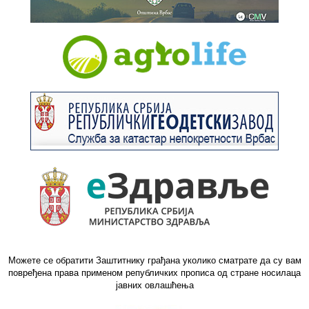
Можете се обратити Заштитнику грађана уколико сматрате да су вам
повређена права применом републичких прописа од стране носилаца
јавних овлашћења