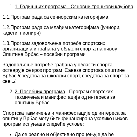
1
.
Годишњих програма -
Основни трошкови клубова
1.1.Програм рада са сениорским категоријама,
1.2.Програм рада са млађим категоријама (јуниори,
кадети, пионири)
1.3.Програм задовољења потреба спортских
организација и грађана у области спорта на нивоу
Општине Врбас – посебни програми
Задовољење потребе грађана у области спорта
остварује се кроз програм Савеза спортова општине
Врбас /средства за школски спорт, средства за спорт за
све.../.
2
.
Посебних програма
- Програм спортских
такмичења и манифестација од интереса за
општину Врбас.
Спортска такмичења и манифестације од интереса за
општину Врбас могу бити финансирана уколико њихов
програм испуњава следеће услове:
Да се реално и објективно процењује да ће