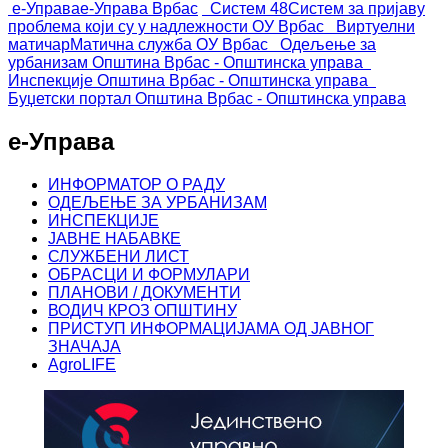
е-Управа
е-Управа Врбас
Систем 48
Систем за пријаву
проблема који су у надлежности ОУ Врбас
Виртуелни
матичар
Матична служба ОУ Врбас
Одељење за
урбанизам
Општина Врбас - Општинска управа
Инспекције
Општина Врбас - Општинска управа
Буџетски портал
Општина Врбас - Општинска управа
е-Управа
ИНФОРМАТОР О РАДУ
ОДЕЉЕЊЕ ЗА УРБАНИЗАМ
ИНСПЕКЦИЈЕ
ЈАВНЕ НАБАВКЕ
СЛУЖБЕНИ ЛИСТ
ОБРАСЦИ И ФОРМУЛАРИ
ПЛАНОВИ / ДОКУМЕНТИ
ВОДИЧ КРОЗ ОПШТИНУ
ПРИСТУП ИНФОРМАЦИЈАМА ОД ЈАВНОГ
ЗНАЧАЈА
AgroLIFE