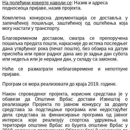
На полеђини коверте наводи се
: Назив и адреса
подносиоца пријаве, назив пројекта.
Комплетна конкурсна документација се доставља у
запечаћеној пошиљци, заштићеној од оштећења која
могу настати у транспорту.
Благовременом доставом, сматра се препоручена
пошиљка предата пошти, најкасније до истека последњег
дана утврђеног рока (печат поште), без обзира на датум
приспећа или првог радног дана ако је задњи дан субота
или недеља или је нерадни дан, у складу са законом.
Неће се разматрати неблаговремене и непотпуне
пријаве.
Програм се мора реализовати до краја 2019. године.
Након спроведеног пројекта, корисник средстава је у
обавези да Општини Врбас достави Извештај о
реализацији Пројекта по јавном конкурсу за доделу
средстава за подстицање програма или недостајућег
дела средстава за финансирање програма од јавног
интереса које реализују спортска удружења на
територији општине Врбас из буџета општине Врбас у