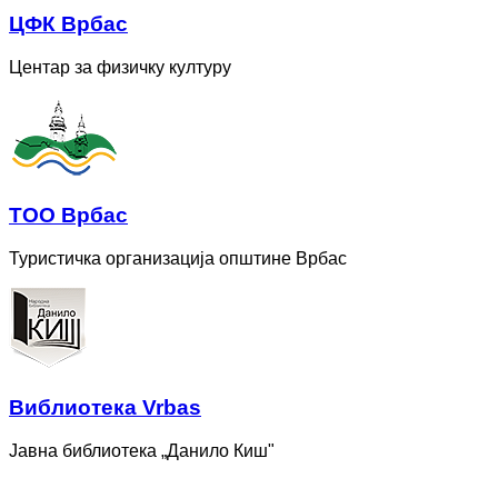
ЦФК Врбас
Центар за физичку културу
ТОО Врбас
Туристичка организација општине Врбас
Bиблиотека Vrbas
Јавна библиотека „Данило Киш"