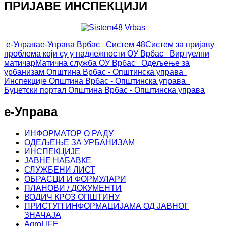
ПРИЈАВЕ ИНСПЕКЦИЈИ
е-Управа
е-Управа Врбас
Систем 48
Систем за пријаву
проблема који су у надлежности ОУ Врбас
Виртуелни
матичар
Матична служба ОУ Врбас
Одељење за
урбанизам
Општина Врбас - Општинска управа
Инспекције
Општина Врбас - Општинска управа
Буџетски портал
Општина Врбас - Општинска управа
е-Управа
ИНФОРМАТОР О РАДУ
ОДЕЉЕЊЕ ЗА УРБАНИЗАМ
ИНСПЕКЦИЈЕ
ЈАВНЕ НАБАВКЕ
СЛУЖБЕНИ ЛИСТ
ОБРАСЦИ И ФОРМУЛАРИ
ПЛАНОВИ / ДОКУМЕНТИ
ВОДИЧ КРОЗ ОПШТИНУ
ПРИСТУП ИНФОРМАЦИЈАМА ОД ЈАВНОГ
ЗНАЧАЈА
AgroLIFE