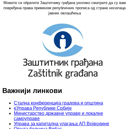
Можете се обратити Заштитнику грађана уколико сматрате да су вам
повређена права применом републичких прописа од стране носилаца
јавних овлашћења
Важнији линкови
Стална конференција градова и општина
еУправа Републике Србије
Министарство државне управе и локалне
самоуправе
Управа за капитална улагања АП Војводине
Општа болница Врбас