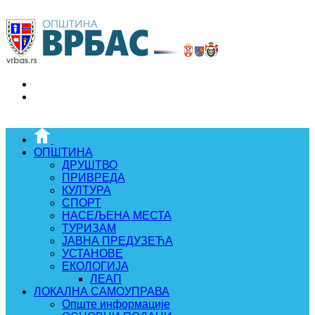
ОПШТИНА
ДРУШТВО
ПРИВРЕДА
КУЛТУРА
СПОРТ
НАСЕЉЕНА МЕСТА
ТУРИЗАМ
ЈАВНА ПРЕДУЗЕЋА
УСТАНОВЕ
ЕКОЛОГИЈА
ЛЕАП
ЛОКАЛНА САМОУПРАВА
Опште информације