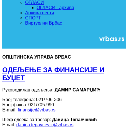
ОГЛАСИ
ОГЛАСИ - архива
Архива вести
СПОРТ
Виртуелни Врбас
ОПШТИНСКА УПРАВА ВРБАС
ОДЕЉЕЊЕ ЗА ФИНАНСИЈЕ И
БУЏЕТ
Руководилац одељења:
ДАМИР САМАРЏИЋ
Број телефона: 021/706-306
Број факса: 021/705-990
E-mail:
finansije@vrbas.rs
Шеф одсека за трезор:
Даница Тепавчевић
Email:
danica.tepavcevic@vrbas.rs