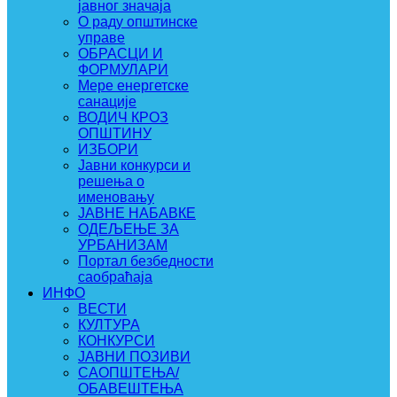
јавног значаја
О раду општинске
управе
ОБРАСЦИ И
ФОРМУЛАРИ
Мере енергетске
санације
ВОДИЧ КРОЗ
ОПШТИНУ
ИЗБОРИ
Јавни конкурси и
решења о
именовању
ЈАВНЕ НАБАВКЕ
ОДЕЉЕЊЕ ЗА
УРБАНИЗАМ
Портал безбедности
саобраћаја
ИНФО
ВЕСТИ
КУЛТУРА
КОНКУРСИ
ЈАВНИ ПОЗИВИ
САОПШТЕЊА/
ОБАВЕШТЕЊА