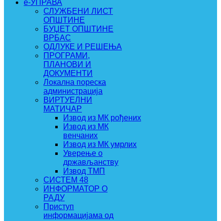
e-УПРАВА
СЛУЖБЕНИ ЛИСТ
ОПШТИНЕ
БУЏЕТ ОПШТИНЕ
ВРБАС
ОДЛУКЕ И РЕШЕЊА
ПРОГРАМИ,
ПЛАНОВИ И
ДОКУМЕНТИ
Локална пореска
администрација
ВИРТУЕЛНИ
МАТИЧАР
Извод из МК рођених
Извод из МК
венчаних
Извод из МК умрлих
Уверење о
држављанству
Извод ТМП
СИСТЕМ 48
ИНФОРМАТОР О
РАДУ
Приступ
информацијама од