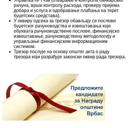
Управља КРТ-ом (отварање и контрола банкарских
рачуна, врши контролу расхода, проверу пријема
добара и услуга и одобравање плаћања на терет
буџетских средстава).
У оквиру одсека за трезор обављају се послови
буџетског рачуноводства и извештавања које
обухвата рачуноводствене послове, финансијско
извештавање, рачуноводствену методологију и
управљање финансијским информационим
системом.
Трезор послује на основу општег акта о раду
трезора који разрађује законски оквир рада трезора.