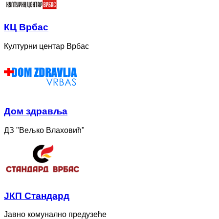
КЦ Врбас
Културни центар Врбас
Дом здравља
ДЗ "Вељко Влаховић"
ЈКП Стандард
Јавно комунално предузеће