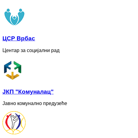
ЦСР Врбас
Центар за социјални рад
ЈКП "Комуналац"
Јавно комунално предузеће