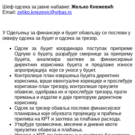
Шеф одсека за јавне набавке:
Жељко Кнежевић
Email:
zeljko.knezevic@vrbas.rs
У Одељењу за финансије и буџет обављају се послови у
оквиру одсека за буџет и одсека за трезор.
Одсек за буџет координара поступак припреме
Одлуке о буџету, разрађује смернице за припрему
буџета, анализира захтеве за финансирање
директних корисника буџета и предлаже износе
апропријација које се уносе у буџет.
Контролише план извршења буџета директних
корисника, врши евентуалне корекције и прослеђује
коригован план трезору, контролише преузете
обавезе, одобрава их и прослеђује трезору, прати
примања и издатке и даје препоруке директном
кориснику.
Одсек за трезор обавља послове финансијског
планирања које обухвата пројекцију и праћење
прилива на КРТ и захтева за плаћање расхода.
Утврђује тромесечне, месечне и дневне квоте
преузетих обавеза и плаћања.