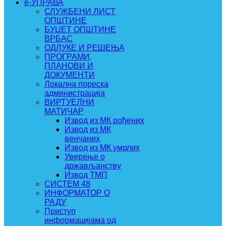
e-УПРАВА
СЛУЖБЕНИ ЛИСТ
ОПШТИНЕ
БУЏЕТ ОПШТИНЕ
ВРБАС
ОДЛУКЕ И РЕШЕЊА
ПРОГРАМИ,
ПЛАНОВИ И
ДОКУМЕНТИ
Локална пореска
администрација
ВИРТУЕЛНИ
МАТИЧАР
Извод из МК рођених
Извод из МК
венчаних
Извод из МК умрлих
Уверење о
држављанству
Извод ТМП
СИСТЕМ 48
ИНФОРМАТОР О
РАДУ
Приступ
информацијама од