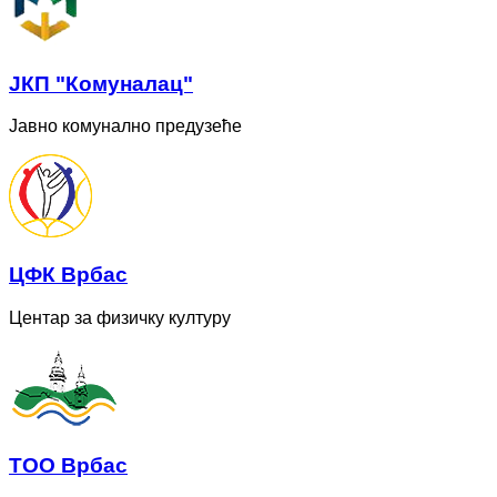
ЈКП "Комуналац"
Јавно комунално предузеће
ЦФК Врбас
Центар за физичку културу
ТОО Врбас