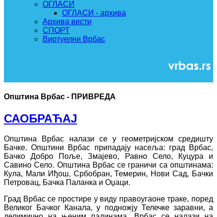
ОГЛАСИ
ОГЛАСИ - архива
Архива вести
СПОРТ
Виртуелни Врбас
Општина Врбас - ПРИВРЕДА
САОБРАЋАЈ
Општина Врбас налази се у геометријском средишту
Бачке. Општини Врбас припадају насеља: град Врбас,
Бачко Добро Поље, Змајево, Равно Село, Куцура и
Савино Село. Општина Врбас се граничи са општинама:
Кула, Мали Иђош, Србобран, Темерин, Нови Сад, Бачки
Петровац, Бачка Паланка и Оџаци.
Град Врбас се простире у виду правоугаоне траке, поред
Великог Бачког Канала, у подножју Телечке заравни, а
делимично на њеним падинама. Врбас се налази на