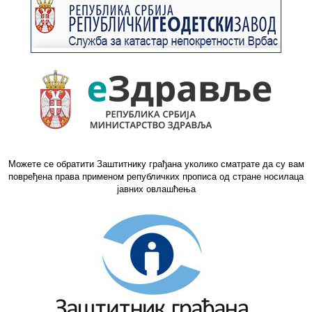
Можете се обратити Заштитнику грађана уколико сматрате да су вам
повређена права применом републичких прописа од стране носилаца
јавних овлашћења