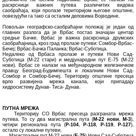
раскрсници важних путева различитих видова
саобраћаја, који пролазе територијом његове општине,
повезујући га тако са осталим деловима Војводине.
Повољан географско-саобраћајни положај је један од
главних разлога да је Врбас постао значајан центар
средње Бачке. Врбас је важна раскрсница друмских
саобраћајница, кроз град пролазе путеви: Сомбор-Врбас-
Бечеј; Врбас-Бачка Паланка; Врбас-Суботица.
Недалеко од Врбаса пролазе и путеви Нови Сад-
Суботица (М-22 стари) и медјународни пут Е-75 (М-22
нови). Врбас се налази на међународном железничком
правцу Београд-Будимпешта и локалним Нови Сад-
Сомбор и Сомбор-Бечеј. Територију општине пресеца
врло развијена мрежа канала, који припадају
хидросистему Дунав- Тиса- Дунав.
ПУТНА МРЕЖА
Територију СО Врбас пресеца разграната мрежа
путева. То су два магистрална пута (
М-22 нови
,
М-3
),
четири регионална пута (
Р-104
,
Р-118
,
Р-119
,
Р-127
),
остало су локални путеви.
Магистрални пут М-22 нови (
Е-75
) Нови Сад-Суботица