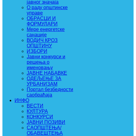
јавног значаја
О раду општинске
управе
ОБРАСЦИ И
ФОРМУЛАРИ
Мере енергетске
санације
ВОДИЧ КРОЗ
ОПШТИНУ
ИЗБОРИ
Јавни конкурси и
решења о
именовању
ЈАВНЕ НАБАВКЕ
ОДЕЉЕЊЕ ЗА
УРБАНИЗАМ
Портал безбедности
саобраћаја
ИНФО
ВЕСТИ
КУЛТУРА
КОНКУРСИ
ЈАВНИ ПОЗИВИ
САОПШТЕЊА/
ОБАВЕШТЕЊА