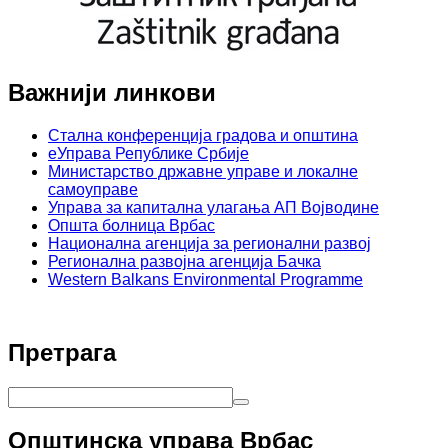
Важнији линкови
Стална конференција градова и општина
еУправа Републике Србије
Министарство државне управе и локалне
самоуправе
Управа за капитална улагања АП Војводине
Општа болница Врбас
Национална агенција за регионални развој
Регионална развојна агенција Бачка
Western Balkans Environmental Programme
Претрага
Општинска управа Врбас