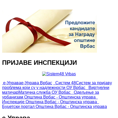
ПРИЈАВЕ ИНСПЕКЦИЈИ
е-Управа
е-Управа Врбас
Систем 48
Систем за пријаву
проблема који су у надлежности ОУ Врбас
Виртуелни
матичар
Матична служба ОУ Врбас
Одељење за
урбанизам
Општина Врбас - Општинска управа
Инспекције
Општина Врбас - Општинска управа
Буџетски портал
Општина Врбас - Општинска управа
е-Управа