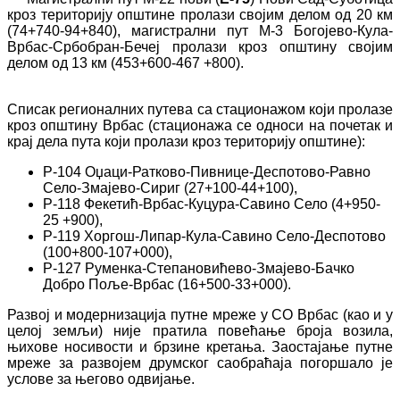
кроз територију општине пролази својим делом од 20 км
(74+740-94+840), магистрални пут М-3 Богојево-Кула-
Врбас-Србобран-Бечеј пролази кроз општину својим
делом од 13 км (453+600-467 +800).
Списак регионалних путева са стационажом који пролазе
кроз општину Врбас (стационажа се односи на почетак и
крај дела пута који пролази кроз територију општине):
Р-104 Оџаци-Ратково-Пивнице-Деспотово-Равно
Село-Змајево-Сириг (27+100-44+100),
Р-118 Фекетић-Врбас-Куцура-Савино Село (4+950-
25 +900),
Р-119 Хоргош-Липар-Кула-Савино Село-Деспотово
(100+800-107+000),
Р-127 Руменка-Степановићево-Змајево-Бачко
Добро Поље-Врбас (16+500-33+000).
Развој и модернизација путне мреже у СО Врбас (као и у
целој земљи) није пратила повећање броја возила,
њихове носивости и брзине кретања. Заостајање путне
мреже за развојем друмског саобраћаја погоршало је
услове за његово одвијање.