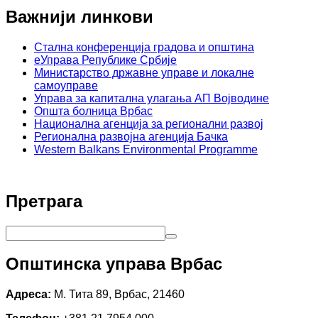
Важнији линкови
Стална конференција градова и општина
еУправа Републике Србије
Министарство државне управе и локалне
самоуправе
Управа за капитална улагања АП Војводине
Општа болница Врбас
Национална агенција за регионални развој
Регионална развојна агенција Бачка
Western Balkans Environmental Programme
Претрага
Општинска управа Врбас
Адреса:
М. Тита 89, Врбас, 21460