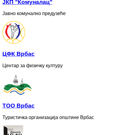
ЈКП "Комуналац"
Јавно комунално предузеће
ЦФК Врбас
Центар за физичку културу
ТОО Врбас
Туристичка организација општине Врбас