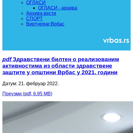
ОГЛАСИ
ОГЛАСИ - архива
Архива вести
СПОРТ
Виртуелни Врбас
pdf
Здравствени билтен о реализованим
активностима из области здравствене
заштите у општини Врбас у 2021. години
Датум: 21. фебруар 2022.
Преузми
(
pdf,
6.95 MB
)