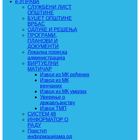
e-УПРАВА
СЛУЖБЕНИ ЛИСТ
ОПШТИНЕ
БУЏЕТ ОПШТИНЕ
ВРБАС
ОДЛУКЕ И РЕШЕЊА
ПРОГРАМИ,
ПЛАНОВИ И
ДОКУМЕНТИ
Локална пореска
администрација
ВИРТУЕЛНИ
МАТИЧАР
Извод из МК рођених
Извод из МК
венчаних
Извод из МК умрлих
Уверење о
држављанству
Извод ТМП
СИСТЕМ 48
ИНФОРМАТОР О
РАДУ
Приступ
информацијама од