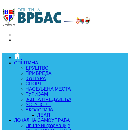
ОПШТИНА
ДРУШТВО
ПРИВРЕДА
КУЛТУРА
СПОРТ
НАСЕЉЕНА МЕСТА
ТУРИЗАМ
ЈАВНА ПРЕДУЗЕЋА
УСТАНОВЕ
ЕКОЛОГИЈА
ЛЕАП
ЛОКАЛНА САМОУПРАВА
Опште информације