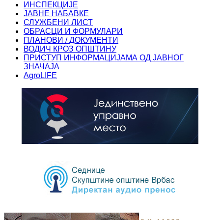
ИНСПЕКЦИЈЕ
ЈАВНЕ НАБАВКЕ
СЛУЖБЕНИ ЛИСТ
ОБРАСЦИ И ФОРМУЛАРИ
ПЛАНОВИ / ДОКУМЕНТИ
ВОДИЧ КРОЗ ОПШТИНУ
ПРИСТУП ИНФОРМАЦИЈАМА ОД ЈАВНОГ
ЗНАЧАЈА
AgroLIFE