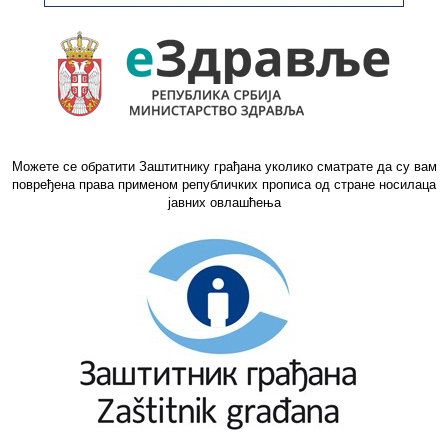
Можете се обратити Заштитнику грађана уколико сматрате да су вам
повређена права применом републичких прописа од стране носилаца
јавних овлашћења