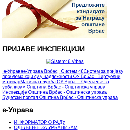
ПРИЈАВЕ ИНСПЕКЦИЈИ
е-Управа
е-Управа Врбас
Систем 48
Систем за пријаву
проблема који су у надлежности ОУ Врбас
Виртуелни
матичар
Матична служба ОУ Врбас
Одељење за
урбанизам
Општина Врбас - Општинска управа
Инспекције
Општина Врбас - Општинска управа
Буџетски портал
Општина Врбас - Општинска управа
е-Управа
ИНФОРМАТОР О РАДУ
ОДЕЉЕЊЕ ЗА УРБАНИЗАМ