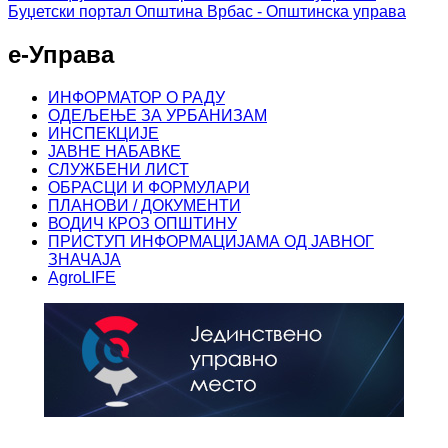
Буџетски портал
Општина Врбас - Општинска управа
е-Управа
ИНФОРМАТОР О РАДУ
ОДЕЉЕЊЕ ЗА УРБАНИЗАМ
ИНСПЕКЦИЈЕ
ЈАВНЕ НАБАВКЕ
СЛУЖБЕНИ ЛИСТ
ОБРАСЦИ И ФОРМУЛАРИ
ПЛАНОВИ / ДОКУМЕНТИ
ВОДИЧ КРОЗ ОПШТИНУ
ПРИСТУП ИНФОРМАЦИЈАМА ОД ЈАВНОГ
ЗНАЧАЈА
AgroLIFE