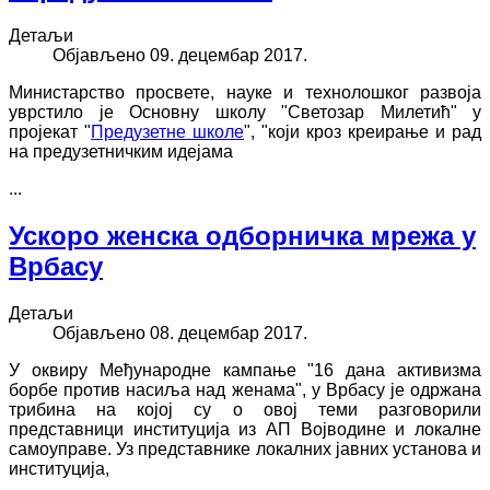
Детаљи
Објављено 09. децембар 2017.
Министарство просвете, науке и технолошког развоја
уврстило је Основну школу "Светозар Милетић" у
пројекат "
Предузетне школе
", "који кроз креирање и рад
на предузетничким идејама
...
Ускоро женска одборничка мрежа у
Врбасу
Детаљи
Објављено 08. децембар 2017.
У оквиру Међународне кампање "16 дана активизма
борбе против насиља над женама", у Врбасу је одржана
трибина на којој су о овој теми разговорили
представници институција из АП Војводине и локалне
самоуправе. Уз представнике локалних јавних установа и
институција,