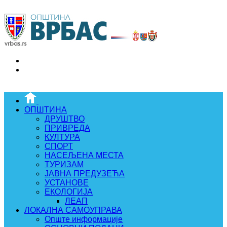
ОПШТИНА
ДРУШТВО
ПРИВРЕДА
КУЛТУРА
СПОРТ
НАСЕЉЕНА МЕСТА
ТУРИЗАМ
ЈАВНА ПРЕДУЗЕЋА
УСТАНОВЕ
ЕКОЛОГИЈА
ЛЕАП
ЛОКАЛНА САМОУПРАВА
Опште информације