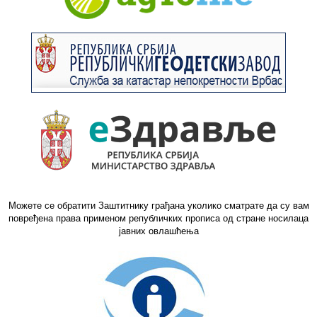
Можете се обратити Заштитнику грађана уколико сматрате да су вам
повређена права применом републичких прописа од стране носилаца
јавних овлашћења