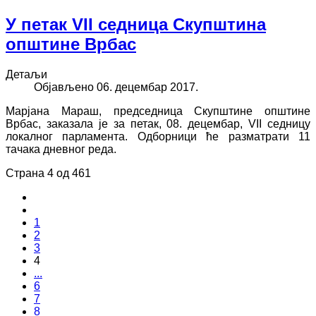
У петак VII седница Скупштина
општине Врбас
Детаљи
Објављено 06. децембар 2017.
Марјана Мараш, председница Скупштине општине
Врбас, заказала је за петак, 08. децембар, VII седницу
локалног парламента. Одборници ће разматрати 11
тачака дневног реда.
Страна 4 од 461
1
2
3
4
...
6
7
8