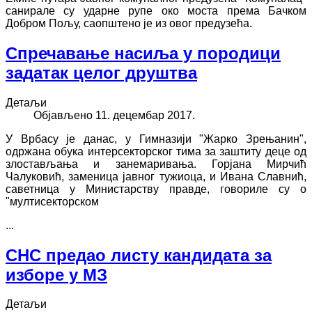
санирале су ударне рупе око моста према Бачком
Добром Пољу, саопштено је из овог предузећа.
Спречавање насиља у породици
задатак целог друштва
Детаљи
Објављено 11. децембар 2017.
У Врбасу је данас, у Гимназији "Жарко Зрењанин",
одржана обука интерсекторског тима за заштиту деце од
злостављања и занемаривања. Горјана Мирчић
Чалуковић, заменица јавног тужиоца, и Ивана Славнић,
саветница у Министарству правде, говориле су о
"мултисекторском
...
СНС предао листу кандидата за
изборе у МЗ
Детаљи