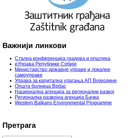
Важнији линкови
Стална конференција градова и општина
еУправа Републике Србије
Министарство државне управе и локалне
самоуправе
Управа за капитална улагања АП Војводине
Општа болница Врбас
Национална агенција за регионални развој
Регионална развојна агенција Бачка
Western Balkans Environmental Programme
Претрага