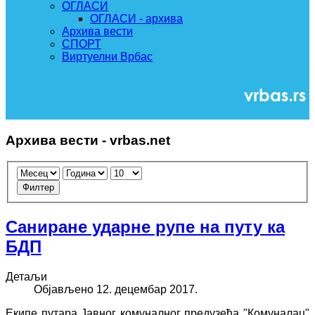
ОГЛАСИ
ОГЛАСИ - архива
Архива вести
СПОРТ
Виртуелни Врбас
Архива вести - vrbas.net
Филтер
Саниране ударне рупе на путу ка
БДП
Детаљи
Објављено 12. децембар 2017.
Екипе путара Јавног комуналног предузећа "Комуналац"