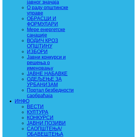
јавног значаја
О раду општинске
управе
ОБРАСЦИ И
ФОРМУЛАРИ
Мере енергетске
санације
ВОДИЧ КРОЗ
ОПШТИНУ
ИЗБОРИ
Јавни конкурси и
решења о
именовању
ЈАВНЕ НАБАВКЕ
ОДЕЉЕЊЕ ЗА
УРБАНИЗАМ
Портал безбедности
саобраћаја
ИНФО
ВЕСТИ
КУЛТУРА
КОНКУРСИ
ЈАВНИ ПОЗИВИ
САОПШТЕЊА/
ОБАВЕШТЕЊА