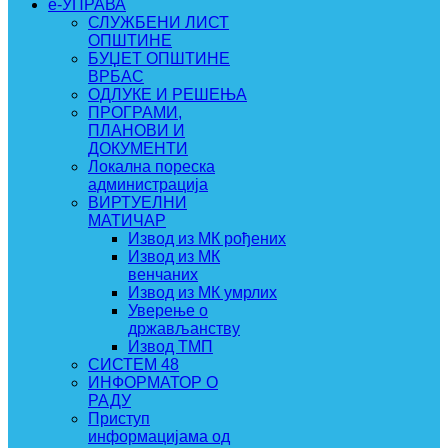
e-УПРАВА
СЛУЖБЕНИ ЛИСТ
ОПШТИНЕ
БУЏЕТ ОПШТИНЕ
ВРБАС
ОДЛУКЕ И РЕШЕЊА
ПРОГРАМИ,
ПЛАНОВИ И
ДОКУМЕНТИ
Локална пореска
администрација
ВИРТУЕЛНИ
МАТИЧАР
Извод из МК рођених
Извод из МК
венчаних
Извод из МК умрлих
Уверење о
држављанству
Извод ТМП
СИСТЕМ 48
ИНФОРМАТОР О
РАДУ
Приступ
информацијама од