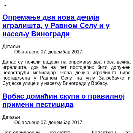
...
Опремање два нова дечија
игралишта, у Равном Селу и у
насељу Виногради
Детаљи
Објављено 07. децембар 2017.
Данас су почели радови на опремању два нова дечија
игралишта, док ће на пет постојећих бити допуњен
недостајући мобилијар. Нова дечија игралишта биће
постављена у Равном Селу, на углу Загребачке и
Сутјеске улице и у насељу Виногради у Врбасу.
Врбас домаћин скупа о правилној
примени пестицида
Детаљи
Објављено 07. децембар 2017.
Пољопривредни факултет - Департман за