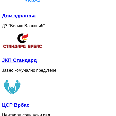
Дом здравља
ДЗ "Вељко Влаховић"
ЈКП Стандард
Јавно комунално предузеће
ЦСР Врбас
Центар за социјални рад