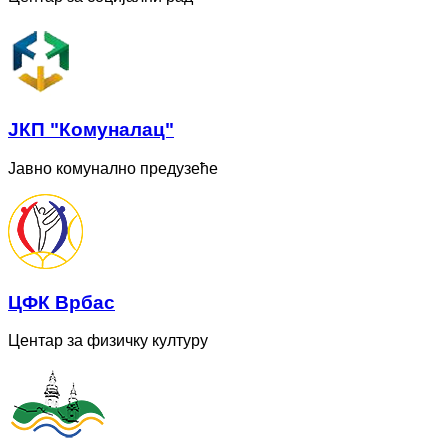
ЈКП "Комуналац"
Јавно комунално предузеће
ЦФК Врбас
Центар за физичку културу