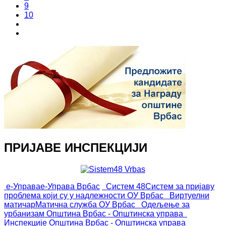
9
10
ПРИЈАВЕ ИНСПЕКЦИЈИ
е-Управа
е-Управа Врбас
Систем 48
Систем за пријаву
проблема који су у надлежности ОУ Врбас
Виртуелни
матичар
Матична служба ОУ Врбас
Одељење за
урбанизам
Општина Врбас - Општинска управа
Инспекције
Општина Врбас - Општинска управа