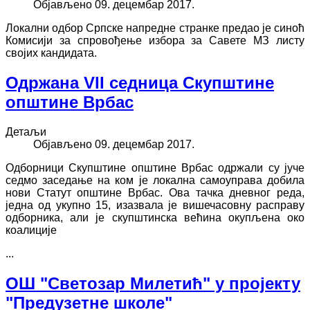
Објављено 09. децембар 2017.
Локални одбор Српске напредне странке предао је синоћ
Комисији за спровођење избора за Савете МЗ листу
својих кандидата.
Одржана VII седница Скупштине
општине Врбас
Детаљи
Објављено 09. децембар 2017.
Одборници Скупштине општине Врбас одржали су јуче
седмо заседање на ком је локална самоуправа добила
нови Статут општине Врбас. Ова тачка дневног реда,
једна од укупно 15, изазвала је вишечасовну расправу
одборника, али је скупштинска већина окупљена око
коалиције
...
ОШ "Светозар Милетић" у пројекту
"Предузетне школе"