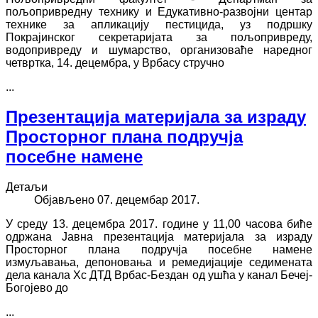
пољопривредну технику и Едукативно-развојни центар
технике за апликацију пестицида, уз подршку
Покрајинског секретаријата за пољопривреду,
водопривреду и шумарство, организоваће наредног
четвртка, 14. децембра, у Врбасу стручно
...
Презентација материјала за израду
Просторног плана подручја
посебне намене
Детаљи
Објављено 07. децембар 2017.
У среду 13. децембра 2017. године у 11,00 часова биће
одржана Јавна презентација материјала за израду
Просторног плана подручја посебне намене
измуљавања, депоновања и ремедијације седимената
дела канала Хс ДТД Врбас-Бездан од ушћа у канал Бечеј-
Богојево до
...